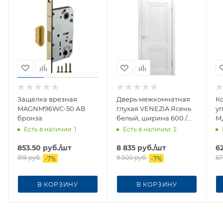
Защелка врезная
Дверь межкомнатная
К
MAGNM96WC-50 АВ
глухая VENEZIA Ясень
у
бронза
белый, ширина 600 /
М
Багет 5
Есть в наличии
: 1
Есть в наличии
: 2
853.50
руб.
/шт
8 835
руб.
/шт
6
918
руб.
9 500
руб.
67
-
7
%
-
7
%
В КОРЗИНУ
В КОРЗИНУ