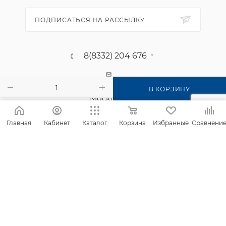
ПОДПИСАТЬСЯ НА РАССЫЛКУ
8(8332) 204 676
г. Киров, п. Садаковский, ул.
В КОРЗИНУ
Московская, 2б
Главная
Кабинет
Каталог
Корзина
Избранные
Сравнени
2026 © Интернет-магазин Фанком
Сайт создан компанией
IT Архитектура