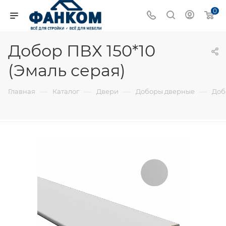
0
Добор ПВХ 150*10
(Эмаль серая)
—
—
—
—
Главная
Каталог
Двери
Доборы дверные
Доб