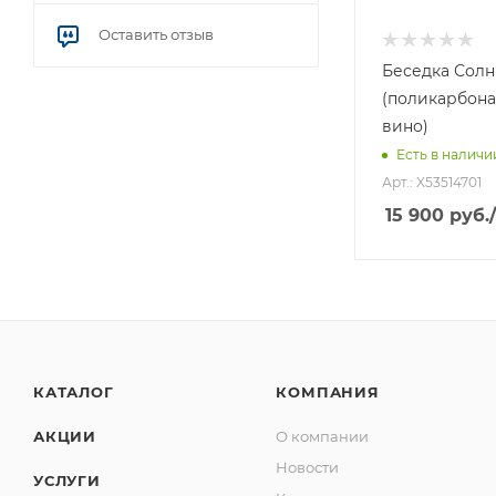
Оставить отзыв
Беседка Сол
(поликарбона
вино)
Есть в наличи
Арт.: X53514701
15 900
руб.
КАТАЛОГ
КОМПАНИЯ
АКЦИИ
О компании
Новости
УСЛУГИ