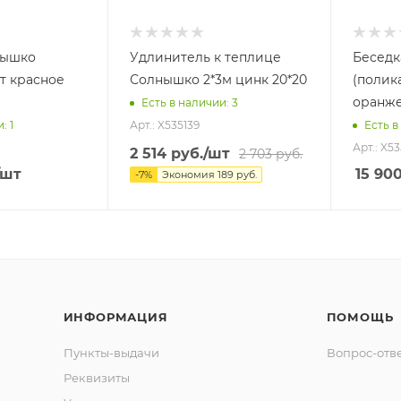
нышко
Удлинитель к теплице
Беседк
т красное
Солнышко 2*3м цинк 20*20
(полик
оранж
Есть в наличии
: 3
Арт.: X535139
и
: 1
Есть в
Арт.: X5
2 514
руб.
/шт
2 703
руб.
/шт
15 90
-
7
%
Экономия
189
руб.
ИНФОРМАЦИЯ
ПОМОЩЬ
Пункты-выдачи
Вопрос-отв
Реквизиты