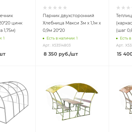
речник
Парник двухсторонний
Теплиц
 20*20 цинк
Хлебница Макси 3м х 1,1м х
(каркас
а 1,75м)
0,9м 20*20
(шаг 0
и
: 1
Есть в наличии
: 1
Есть в
Арт.: X53514803
Арт.: X53
шт
8 350
руб.
/шт
15 40