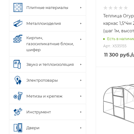
Плитные материалы
Теплица Огу
каркас 1,5*4м
Металлоизделия
(шаг 1м, высот
Кирпич,
Есть в наличи
газосиликатные блоки,
Арт.: X535155
шифер
11 300
руб.
/
Звуко и теплоизоляция
Электротовары
Метизы и крепеж
Инструмент
Двери