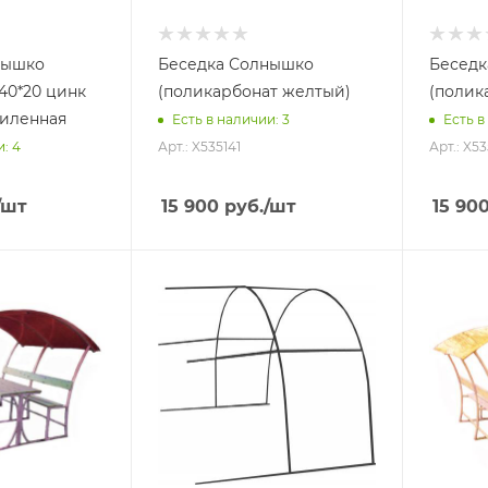
нышко
Беседка Солнышко
Беседк
 40*20 цинк
(поликарбонат желтый)
(полик
силенная
Есть в наличии
: 3
Есть в
Арт.: X535141
Арт.: X5
и
: 4
/шт
15 900
руб.
/шт
15 90