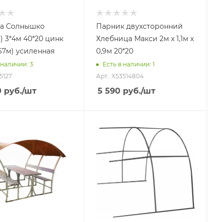
а Солнышко
Парник двухсторонний
) 3*4м 40*20 цинк
Хлебница Макси 2м х 1,1м х
,67м) усиленная
0,9м 20*20
 наличии
: 3
Есть в наличии
: 1
5127
Арт.: X53514804
0
руб.
/шт
5 590
руб.
/шт