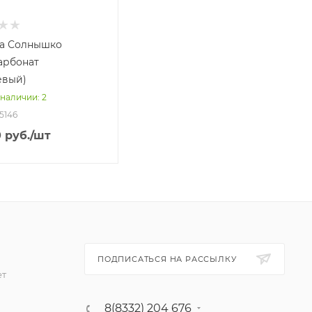
а Солнышко
арбонат
евый)
 наличии
: 2
35146
0
руб.
/шт
ПОДПИСАТЬСЯ НА РАССЫЛКУ
ет
8(8332) 204 676