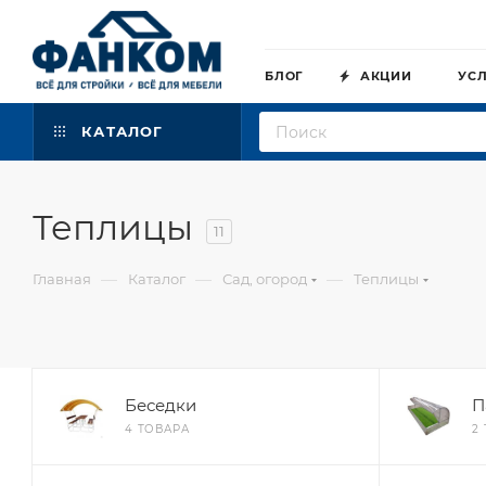
БЛОГ
АКЦИИ
УС
КАТАЛОГ
Теплицы
11
—
—
—
Главная
Каталог
Сад, огород
Теплицы
Беседки
П
4 ТОВАРА
2