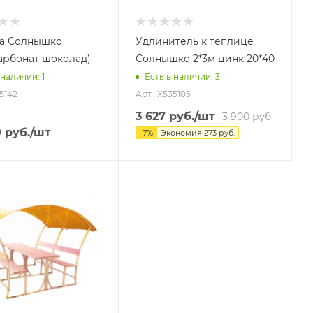
а Солнышко
Удлинитель к теплице
арбонат шоколад)
Солнышко 2*3м цинк 20*40
 наличии
: 1
Есть в наличии
: 3
35142
Арт.: X535105
3 627
руб.
/шт
3 900
руб.
0
руб.
/шт
-
7
%
Экономия
273
руб.