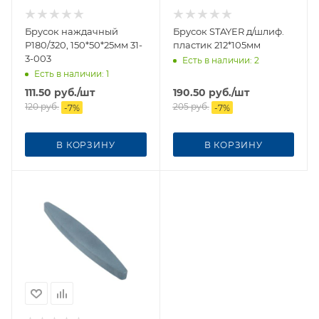
Брусок наждачный
Брусок STAYER д/шлиф.
Р180/320, 150*50*25мм 31-
пластик 212*105мм
3-003
Есть в наличии
: 2
Есть в наличии
: 1
111.50
руб.
/шт
190.50
руб.
/шт
120
руб.
205
руб.
-
7
%
-
7
%
В КОРЗИНУ
В КОРЗИНУ