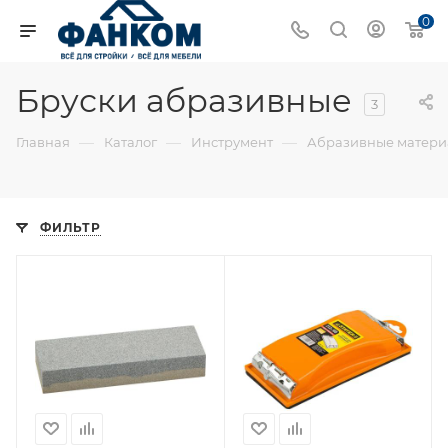
0
Бруски абразивные
3
—
—
—
Главная
Каталог
Инструмент
Абразивные матер
ФИЛЬТР