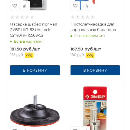
Насадка шабер прямая
Пистолет-насадка для
ЗУБР ШП-52 UniLock
аэрозольных баллонов
52*40мм 15568-52
Есть в наличии
: 1
Есть в наличии
: 1
181.50
руб.
/шт
167.50
руб.
/шт
195
руб.
180
руб.
-
7
%
-
7
%
В КОРЗИНУ
В КОРЗИНУ