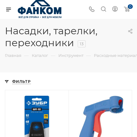
0
Насадки, тарелки,
переходники
13
—
—
—
Главная
Каталог
Инструмент
Расходные материал
ФИЛЬТР