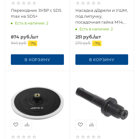
Переходник ЗУБР с SDS
Насадка д/дрели и УШМ,
max на SDS+
под липучку,
посадочная гайка М14,
Есть в наличии
: 2
125мм
Есть в наличии
: 2
874
руб.
/шт
251
руб.
/шт
940
руб.
270
руб.
-
7
%
-
7
%
В КОРЗИНУ
В КОРЗИНУ