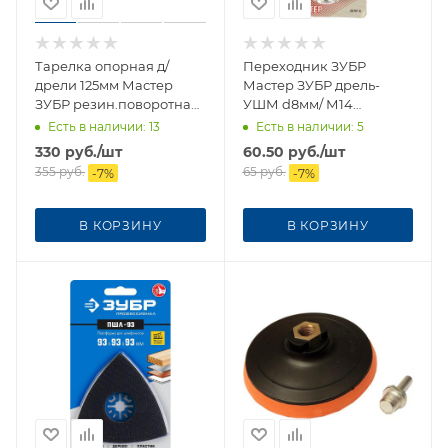
Тарелка опорная д/
Переходник ЗУБР
дрели 125мм Мастер
Мастер ЗУБР дрель-
ЗУБР резин.поворотная
УШМ d8мм/ М14
под круг на липучке
оцинкованный
Есть в наличии
: 13
Есть в наличии
: 5
330
руб.
/шт
60.50
руб.
/шт
355
руб.
65
руб.
-
7
%
-
7
%
В КОРЗИНУ
В КОРЗИНУ