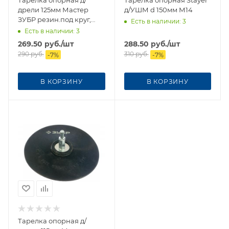
Тарелка опорная д/
Тарелка опорная Stayer
дрели 125мм Мастер
д/УШМ d 150мм М14
ЗУБР резин.под круг,
Есть в наличии
: 3
шпилька 8мм***
Есть в наличии
: 3
269.50
руб.
/шт
288.50
руб.
/шт
290
руб.
310
руб.
-
7
%
-
7
%
В КОРЗИНУ
В КОРЗИНУ
Тарелка опорная д/