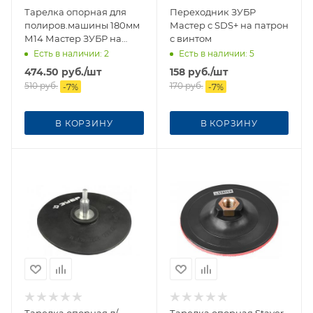
Тарелка опорная для
Переходник ЗУБР
полиров.машины 180мм
Мастер с SDS+ на патрон
М14 Мастер ЗУБР на
с винтом
липучке
Есть в наличии
: 2
Есть в наличии
: 5
474.50
руб.
/шт
158
руб.
/шт
510
руб.
170
руб.
-
7
%
-
7
%
В КОРЗИНУ
В КОРЗИНУ