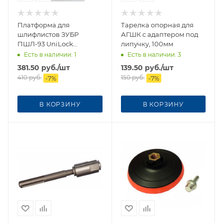
Платформа для
Тарелка опорная для
шлифлистов ЗУБР
АГШК с адаптером под
ПШЛ-93 UniLock
липучку, 100мм
93*93*93мм 15570-93
Есть в наличии
: 1
Есть в наличии
: 3
381.50
руб.
/шт
139.50
руб.
/шт
410
руб.
150
руб.
-
7
%
-
7
%
В КОРЗИНУ
В КОРЗИНУ