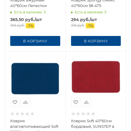
Коврик ажурный
Коврик Spongy Оникс
40*60см Лепестки
40*60см 38-475
Есть в наличии
: 3
Есть в наличии
: 5
365.50
руб.
/шт
294
руб.
/шт
393
руб.
316
руб.
-
7
%
-
7
%
В КОРЗИНУ
В КОРЗИНУ
Коврик
Коврик Soft 40*60см
влаговпитывающий Soft
бордовый, SUNSTEP в