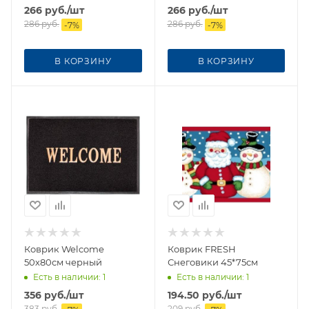
266
руб.
/шт
266
руб.
/шт
286
руб.
286
руб.
-
7
%
-
7
%
В КОРЗИНУ
В КОРЗИНУ
Коврик Welcome
Коврик FRESH
50х80см черный
Снеговики 45*75см
Есть в наличии
: 1
Есть в наличии
: 1
356
руб.
/шт
194.50
руб.
/шт
383
руб.
209
руб.