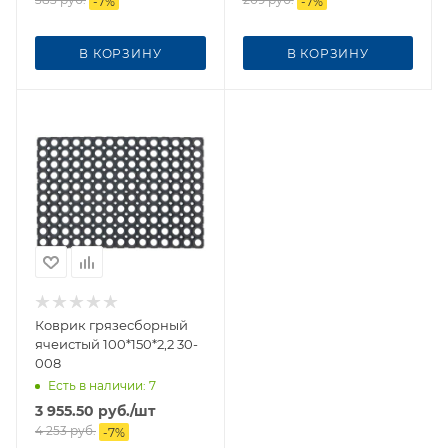
-
7
%
-
7
%
В КОРЗИНУ
В КОРЗИНУ
Коврик грязесборный
ячеистый 100*150*2,2 30-
008
Есть в наличии
: 7
3 955.50
руб.
/шт
4 253
руб.
-
7
%