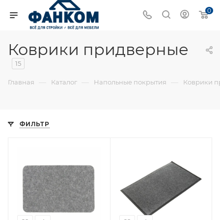
0
Коврики придверные
15
—
—
—
Главная
Каталог
Напольные покрытия
Коврики п
ФИЛЬТР