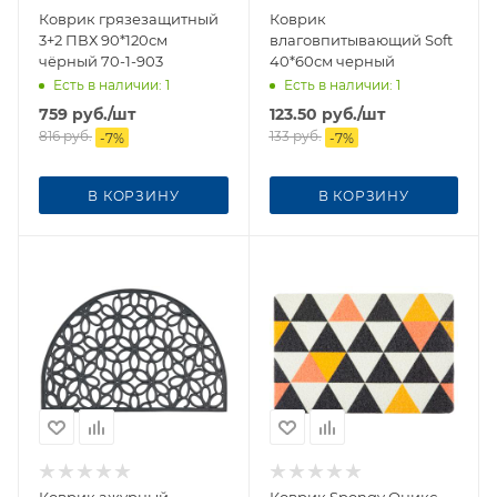
Коврик грязезащитный
Коврик
3+2 ПВХ 90*120см
влаговпитывающий Soft
чёрный 70-1-903
40*60см черный
Есть в наличии
: 1
Есть в наличии
: 1
759
руб.
/шт
123.50
руб.
/шт
816
руб.
133
руб.
-
7
%
-
7
%
В КОРЗИНУ
В КОРЗИНУ