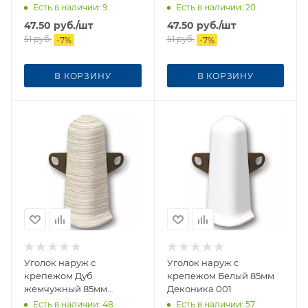
Есть в наличии
: 9
Есть в наличии
: 20
47.50
руб.
/шт
47.50
руб.
/шт
51
руб.
51
руб.
-
7
%
-
7
%
В КОРЗИНУ
В КОРЗИНУ
Уголок наруж с
Уголок наруж с
крепежом Дуб
крепежом Белый 85мм
жемчужный 85мм
Деконика 001
Деконика
Есть в наличии
: 48
Есть в наличии
: 57