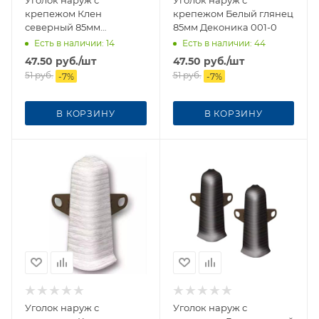
Уголок наруж с
Уголок наруж с
крепежом Клен
крепежом Белый глянец
северный 85мм
85мм Деконика 001-0
Деконика нп
Есть в наличии
: 14
Есть в наличии
: 44
47.50
руб.
/шт
47.50
руб.
/шт
51
руб.
51
руб.
-
7
%
-
7
%
В КОРЗИНУ
В КОРЗИНУ
Уголок наруж с
Уголок наруж с