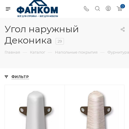
0
Угол наружный
Деконика
29
—
—
—
Главная
Каталог
Напольные покрытия
Фурнитура
ФИЛЬТР