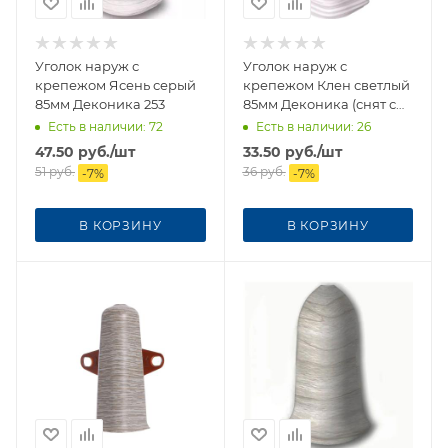
Уголок наруж с
Уголок наруж с
крепежом Ясень серый
крепежом Клен светлый
85мм Деконика 253
85мм Деконика (снят с
производства)
Есть в наличии
: 72
Есть в наличии
: 26
47.50
руб.
/шт
33.50
руб.
/шт
51
руб.
36
руб.
-
7
%
-
7
%
В КОРЗИНУ
В КОРЗИНУ