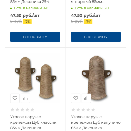
85мм Деконика 294
янтарный 85мм
Деконика
Есть в наличии
: 46
Есть в наличии
: 20
47.50
руб.
/шт
47.50
руб.
/шт
51
руб.
51
руб.
-
7
%
-
7
%
В КОРЗИНУ
В КОРЗИНУ
Уголок наруж с
Уголок наруж с
крепежом Дуб классик
крепежом Дуб капучино
85мм Деконика
85мм Деконика