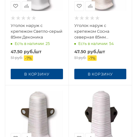
Уголок наруж с
Уголок наруж с
крепежом Светло-серый
крепежом Сосна
85мм Деконика
северная 85мм
Деконика
Есть в наличии
: 25
Есть в наличии
: 54
47.50
руб.
/шт
47.50
руб.
/шт
51
руб.
51
руб.
-
7
%
-
7
%
В КОРЗИНУ
В КОРЗИНУ