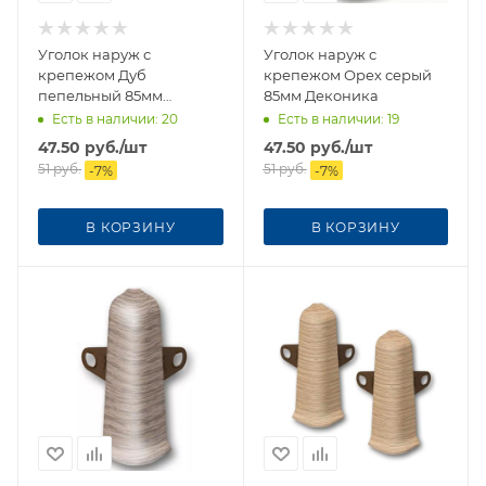
Уголок наруж с
Уголок наруж с
крепежом Дуб
крепежом Орех серый
пепельный 85мм
85мм Деконика
Деконика
Есть в наличии
: 20
Есть в наличии
: 19
47.50
руб.
/шт
47.50
руб.
/шт
51
руб.
51
руб.
-
7
%
-
7
%
В КОРЗИНУ
В КОРЗИНУ