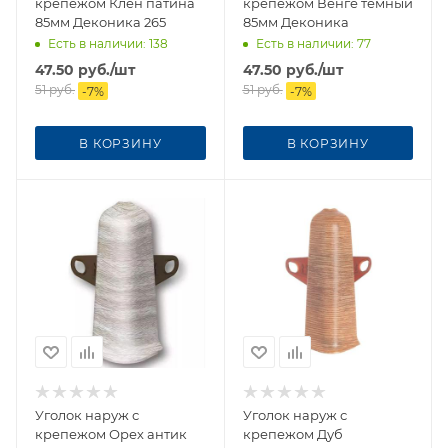
крепежом Клен патина
крепежом Венге темный
85мм Деконика 265
85мм Деконика
Есть в наличии
: 138
Есть в наличии
: 77
47.50
руб.
/шт
47.50
руб.
/шт
51
руб.
51
руб.
-
7
%
-
7
%
В КОРЗИНУ
В КОРЗИНУ
Уголок наруж с
Уголок наруж с
крепежом Орех антик
крепежом Дуб