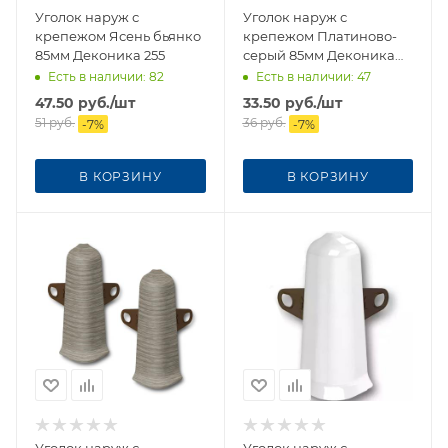
Уголок наруж с
Уголок наруж с
крепежом Ясень бьянко
крепежом Платиново-
85мм Деконика 255
серый 85мм Деконика
(снят с производства)
Есть в наличии
: 82
Есть в наличии
: 47
47.50
руб.
/шт
33.50
руб.
/шт
51
руб.
36
руб.
-
7
%
-
7
%
В КОРЗИНУ
В КОРЗИНУ