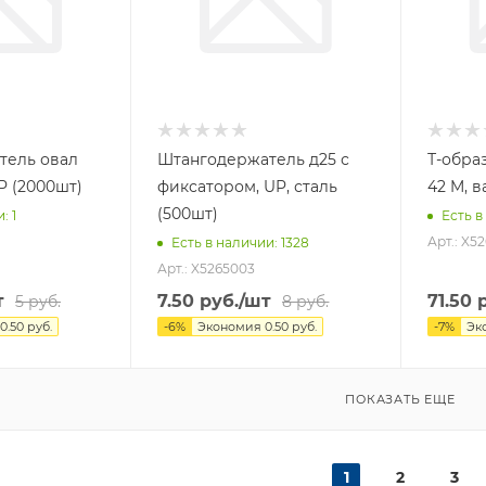
тель овал
Штангодержатель д25 с
Т-обра
P (2000шт)
фиксатором, UP, сталь
42 M, в
(500шт)
и
: 1
Есть в
Арт.: X5
Есть в наличии
: 1328
Арт.: X5265003
т
7.50
руб.
/шт
71.50
р
5
руб.
8
руб.
0.50
руб.
-
6
%
Экономия
0.50
руб.
-
7
%
Эк
ПОКАЗАТЬ ЕЩЕ
1
2
3