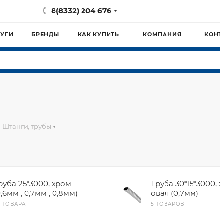
8(8332) 204 676
ЛУГИ
БРЕНДЫ
КАК КУПИТЬ
КОМПАНИЯ
КОН
Штанги, трубы
руба 25*3000, хром
Труба 30*15*3000,
0,6мм , 0,7мм , 0,8мм)
овал (0,7мм)
2 ТОВАРА
5 ТОВАРОВ