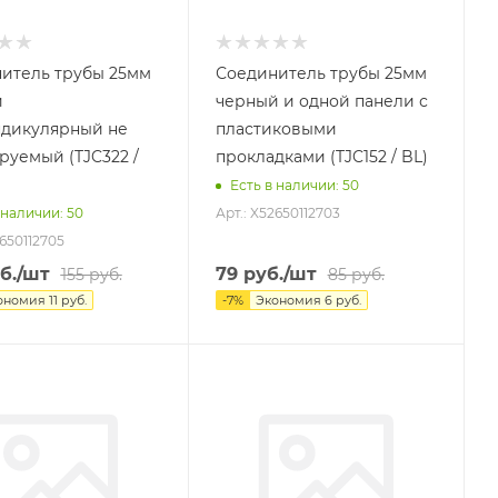
итель трубы 25мм
Соединитель трубы 25мм
й
черный и одной панели с
дикулярный не
пластиковыми
руемый (TJC322 /
прокладками (TJC152 / BL)
Есть в наличии
: 50
Арт.: X52650112703
 наличии
: 50
2650112705
б.
/шт
79
руб.
/шт
155
руб.
85
руб.
ономия
11
руб.
-
7
%
Экономия
6
руб.