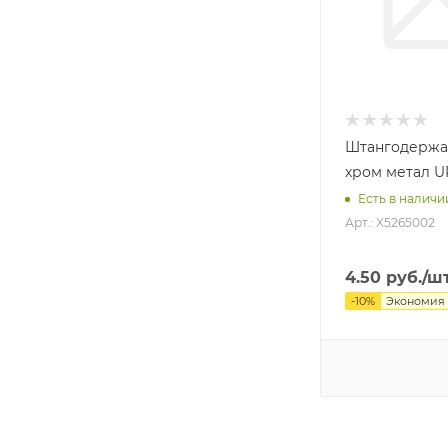
Штангодержа
хром метал U
Есть в наличи
Арт.: X5265002
4.50
руб.
/ш
-
10
%
Экономия