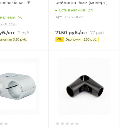
ковая белая JK
рейлинга 16мм (модерн)
Есть в наличии
: 271
Арт.: X526501317
 наличии
: 176
2650113320
уб.
/шт
71.50
руб.
/шт
6
руб.
77
руб.
ономия
0.50
руб.
-
7
%
Экономия
5.50
руб.