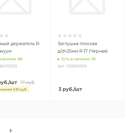
зный держатель R-
Заглушка плоская
акуум
д/d=25мм R-17 (Черная)
 наличии
: 88
Есть в наличии
: 90
2650113302
Арт.: X526501105
уб.
/шт
77
руб.
3
руб.
/шт
ономия
5.50
руб.