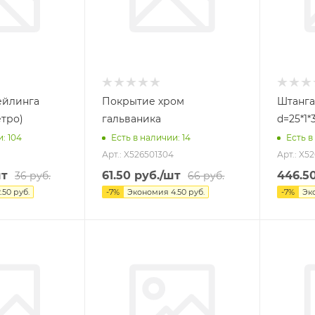
ейлинга
Покрытие хром
Штанга
етро)
гальваника
d=25*1*
и
: 104
Есть в наличии
: 14
Есть в
Арт.: X526501304
Арт.: X5
шт
61.50
руб.
/шт
446.5
36
руб.
66
руб.
2.50
руб.
-
7
%
Экономия
4.50
руб.
-
7
%
Эк