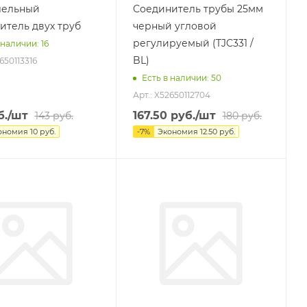
лельный
Соединитель трубы 25мм
итель двух труб
черный угловой
регулируемый (TJC331 /
 наличии
: 16
BL)
650113316
Есть в наличии
: 50
Арт.: X52650112704
б.
/шт
167.50
руб.
/шт
143
руб.
180
руб.
ономия
10
руб.
-
7
%
Экономия
12.50
руб.