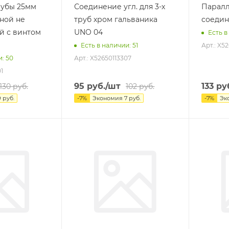
рубы 25мм
Соединение угл. для 3-х
Парал
ной не
труб хром гальваника
соедин
й с винтом
UNO 04
Есть в
Арт.: X52
Есть в наличии
: 51
Арт.: X52650113307
и
: 50
1
95
руб.
/шт
133
ру
130
руб.
102
руб.
9
руб.
-
7
%
Экономия
7
руб.
-
7
%
Эк