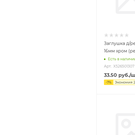
Заглушка д/р
16мм хром (р
Есть в наличи
Арт.: X526501307
33.50
руб.
/
-
7
%
Экономия