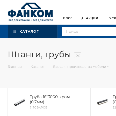
БЛОГ
АКЦИИ
УС
КАТАЛОГ
Штанги, трубы
52
—
—
—
Главная
Каталог
Все для производства мебели
Труба 16*3000, хром
Т
(0,7мм)
(
7 ТОВАРОВ
3