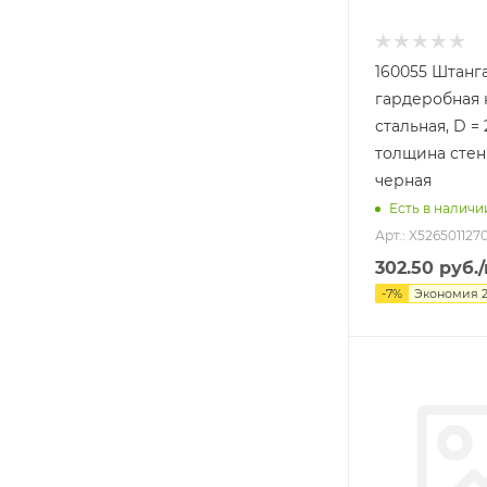
160055 Штанга
гардеробная 
стальная, D = 
толщина стенк
черная
Есть в наличи
Арт.: X526501127
302.50
руб.
-
7
%
Экономия