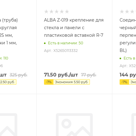
 (труба)
ALBA Z-019 крепление для
Соедин
круглая
стекла и панели с
черны
25 мм,
пластиковой вставкой R-7
перпен
и 1 мм,
регули
Есть в наличии
: 50
BL)
Арт.: X52650113332
и
: 110
Есть в
06
Арт.: X5
/шт
71.50
руб.
/шт
144
ру
325
руб.
77
руб.
22.50
руб.
-
7
%
Экономия
5.50
руб.
-
7
%
Эк