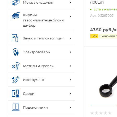
(100шт)
Металлоизделия
Есть в наличи
Кирпич,
Арт.: X5265005
газосиликатные блоки,
шифер
47.50
руб.
/
-
7
%
Экономия
Звуко и теплоизоляция
Электротовары
Метизы и крепеж
Инструмент
Двери
Подоконники