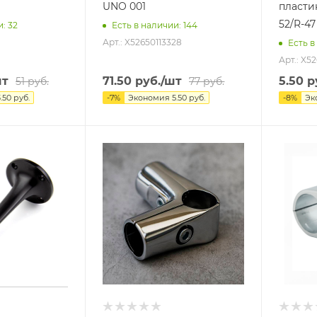
UNO 001
пласти
52/R-47
и
: 32
Есть в наличии
: 144
Арт.: X52650113328
Есть в
Арт.: X5
шт
71.50
руб.
/шт
5.50
р
51
руб.
77
руб.
3.50
руб.
-
7
%
Экономия
5.50
руб.
-
8
%
Эк