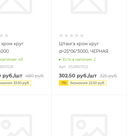
 хром круг
Штанга хром круг
3000
d=25*06*3000, ЧЕРНАЯ
 наличии
: 43
Есть в наличии
: 2
26501128
Арт.: X526501122
0
руб.
/шт
302.50
руб.
/шт
480
руб.
325
руб.
ономия
33.50
руб.
-
7
%
Экономия
22.50
руб.