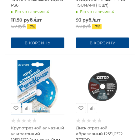
Р36
TSUNAMI (10шт)
Есть в наличии
: 4
Есть в наличии
: 4
111.50
руб.
/шт
93
руб.
/шт
120
руб.
100
руб.
-
7
%
-
7
%
В КОРЗИНУ
В КОРЗИНУ
Круг отрезной алмазный
Диск отрезной
ультратонкий
абразивный 125*1,0*22
125*1,1*22,2мм, сегм. 8мм
ZETOP