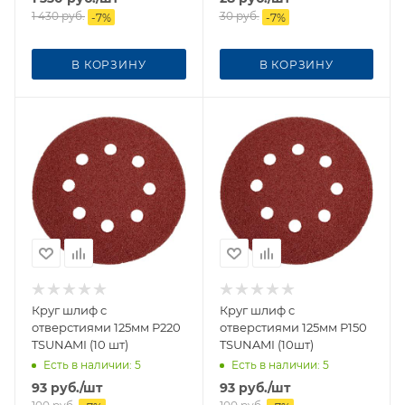
1 430
руб.
30
руб.
-
7
%
-
7
%
В КОРЗИНУ
В КОРЗИНУ
Круг шлиф c
Круг шлиф c
отверстиями 125мм Р220
отверстиями 125мм Р150
TSUNAMI (10 шт)
TSUNAMI (10шт)
Есть в наличии
: 5
Есть в наличии
: 5
93
руб.
/шт
93
руб.
/шт