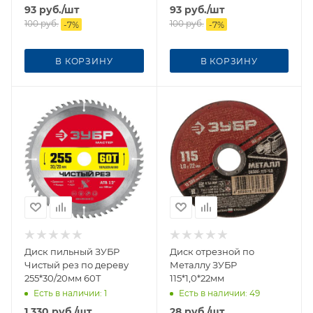
93
руб.
/шт
93
руб.
/шт
100
руб.
100
руб.
-
7
%
-
7
%
В КОРЗИНУ
В КОРЗИНУ
Диск пильный ЗУБР
Диск отрезной по
Чистый рез по дереву
Металлу ЗУБР
255*30/20мм 60Т
115*1,0*22мм
Есть в наличии
: 1
Есть в наличии
: 49
1 330
руб.
/шт
28
руб.
/шт