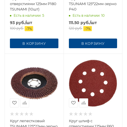
отверстиями 125мм Р180
TSUNAMI 125*22мм-зерно
TSUNAMI (10шт)
Р40
Есть в наличии
: 5
Есть в наличии
: 10
93
руб.
/шт
111.50
руб.
/шт
100
руб.
120
руб.
-
7
%
-
7
%
В КОРЗИНУ
В КОРЗИНУ
Круг лепестковый
Круг шлиф c
TSUNAMI 125*22мм-зерно
отверстиями 125мм Р60