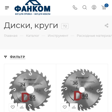
0
Диски, круги
72
—
—
—
Главная
Каталог
Инструмент
Расходные материал
ФИЛЬТР