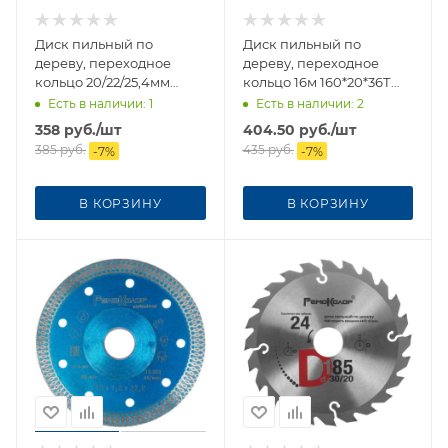
Диск пильный по
Диск пильный по
дереву, переходное
дереву, переходное
кольцо 20/22/25,4мм
кольцо 16м 160*20*36Т
165*30*24Т 74-1-164
74-1-161
Есть в наличии
: 1
Есть в наличии
: 2
358
руб.
/шт
404.50
руб.
/шт
385
руб.
435
руб.
-
7
%
-
7
%
В КОРЗИНУ
В КОРЗИНУ