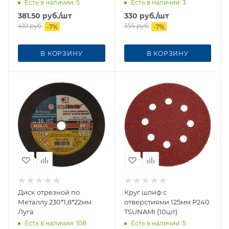
1-160
Есть в наличии
: 5
Есть в наличии
: 3
381.50
руб.
/шт
330
руб.
/шт
410
руб.
355
руб.
-
7
%
-
7
%
В КОРЗИНУ
В КОРЗИНУ
Диск отрезной по
Круг шлиф c
Металлу 230*1,8*22мм
отверстиями 125мм Р240
Луга
TSUNAMI (10шт)
Есть в наличии
: 108
Есть в наличии
: 5