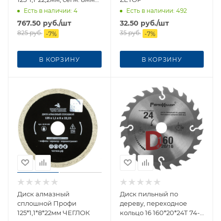
37-3-405
Есть в наличии
: 4
Есть в наличии
: 492
767.50
руб.
/шт
32.50
руб.
/шт
825
руб.
35
руб.
-
7
%
-
7
%
В КОРЗИНУ
В КОРЗИНУ
Диск алмазный
Диск пильный по
сплошной Профи
дереву, переходное
125*1,1*8*22мм ЧЕГЛОК
кольцо 16 160*20*24Т 74-