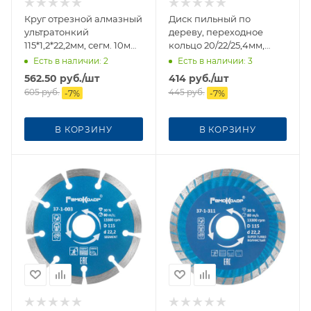
Круг отрезной алмазный
Диск пильный по
ультратонкий
дереву, переходное
115*1,2*22,2мм, сегм. 10мм
кольцо 20/22/25,4мм,
37-3-303
185*30*24Т 74-1-185
Есть в наличии
: 2
Есть в наличии
: 3
562.50
руб.
/шт
414
руб.
/шт
605
руб.
445
руб.
-
7
%
-
7
%
В КОРЗИНУ
В КОРЗИНУ