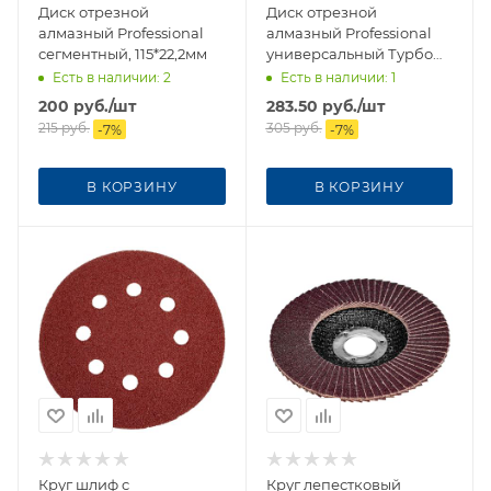
Диск отрезной
Диск отрезной
алмазный Professional
алмазный Professional
сегментный, 115*22,2мм
универсальный Турбо
волнистый профиль,
Есть в наличии
: 2
Есть в наличии
: 1
115*22,2 мм 37-1-311
200
руб.
/шт
283.50
руб.
/шт
215
руб.
305
руб.
-
7
%
-
7
%
В КОРЗИНУ
В КОРЗИНУ
Круг шлиф c
Круг лепестковый