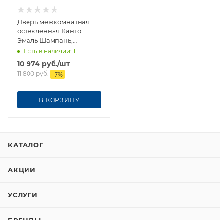
Дверь межкомнатная
остекленная Канто
Эмаль Шампань,
ширина 600мм
Есть в наличии
: 1
10 974
руб.
/шт
11 800
руб.
-
7
%
В КОРЗИНУ
КАТАЛОГ
АКЦИИ
УСЛУГИ