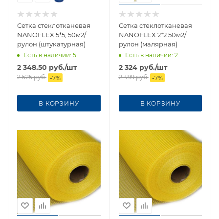
Сетка стеклотканевая
Сетка стеклотканевая
NANOFLEX 5*5, 50м2/
NANOFLEX 2*2 50м2/
рулон (штукатурная)
рулон (малярная)
Есть в наличии
: 5
Есть в наличии
: 2
2 348.50
руб.
/шт
2 324
руб.
/шт
2 525
руб.
2 499
руб.
-
7
%
-
7
%
В КОРЗИНУ
В КОРЗИНУ