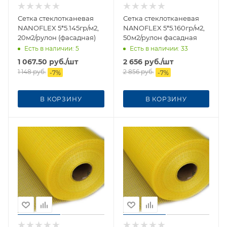
Сетка стеклотканевая
Сетка стеклотканевая
NANOFLEX 5*5.145гр/м2,
NANOFLEX 5*5.160гр/м2,
20м2/рулон (фасадная)
50м2/рулон фасадная
Есть в наличии
: 5
Есть в наличии
: 33
1 067.50
руб.
/шт
2 656
руб.
/шт
1 148
руб.
2 856
руб.
-
7
%
-
7
%
В КОРЗИНУ
В КОРЗИНУ