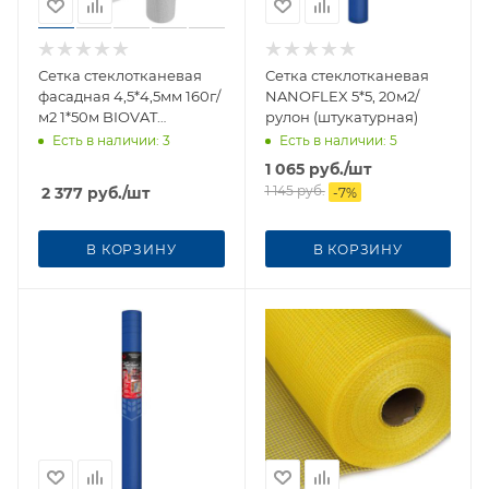
Сетка стеклотканевая
Сетка стеклотканевая
фасадная 4,5*4,5мм 160г/
NANOFLEX 5*5, 20м2/
м2 1*50м BIOVAT
рулон (штукатурная)
PLASTER F-1800
Есть в наличии
: 3
Есть в наличии
: 5
1 065
руб.
/шт
1 145
руб.
2 377
руб.
/шт
-
7
%
В КОРЗИНУ
В КОРЗИНУ