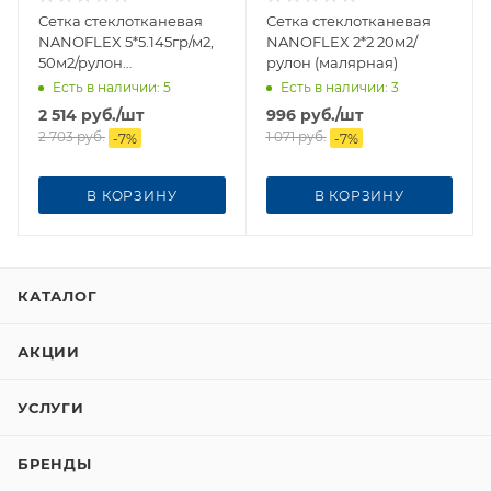
Сетка стеклотканевая
Сетка стеклотканевая
NANOFLEX 5*5.145гр/м2,
NANOFLEX 2*2 20м2/
50м2/рулон
рулон (малярная)
(штукатурная)
Есть в наличии
: 5
Есть в наличии
: 3
2 514
руб.
/шт
996
руб.
/шт
2 703
руб.
1 071
руб.
-
7
%
-
7
%
В КОРЗИНУ
В КОРЗИНУ
КАТАЛОГ
АКЦИИ
УСЛУГИ
БРЕНДЫ