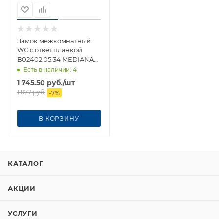
Замок межкомнатный
WC с ответ.планкой
В02402.05.34 MEDIANA
POLARIS
Есть в наличии
: 4
1 745.50
руб.
/шт
1 877
руб.
-
7
%
В КОРЗИНУ
КАТАЛОГ
АКЦИИ
УСЛУГИ