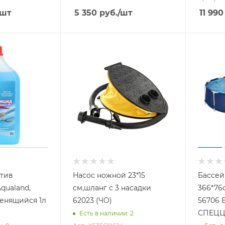
/шт
5 350
руб.
/шт
11 990
отив
Насос ножной 23*15
Бассей
qualand,
см,шланг с 3 насадки
366*76
енящийся 1л
62023 (ЧО)
56706 
СПЕЦЦ
Есть в наличии
: 2