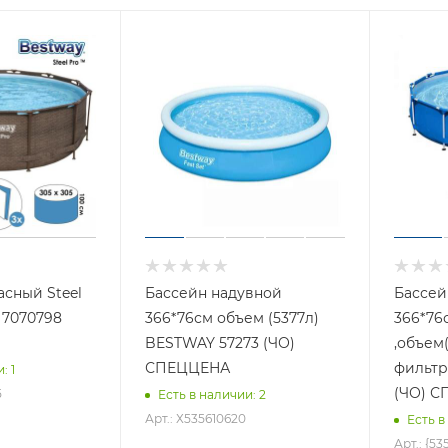
асный Steel
Бассейн надувной
Бассей
 7070798
366*76см объем (5377л)
366*76
BESTWAY 57273 (ЧО)
,объем
СПЕЦЦЕНА
фильтр
и
: 1
(ЧО) 
5
Есть в наличии
: 2
Арт.: Х535610620
Есть в
Арт.: {53