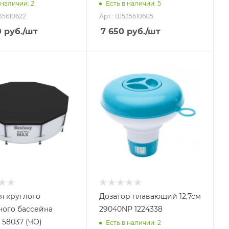
 наличии
: 2
Есть в наличии
: 5
35610622
Арт.: Ш535610605
0
руб.
/шт
7 650
руб.
/шт
ля круглого
Дозатор плавающий 12,7см
ного бассейна
29040NP 1224338
 58037 (ЧО)
Есть в наличии
: 2