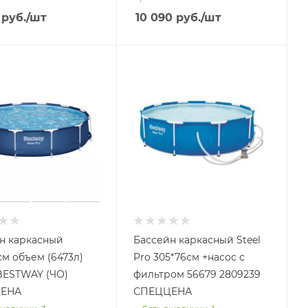
руб.
/шт
10 090
руб.
/шт
н каркасный
Бассейн каркасный Steel
см объем (6473л)
Pro 305*76см +насос с
BESTWAY (ЧО)
фильтром 56679 2809239
ЕНА
СПЕЦЦЕНА