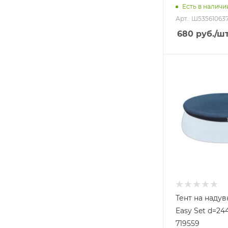
Есть в наличи
Арт.: Ш53561063
680
руб.
/ш
Тент на наду
Easy Set d=24
719559