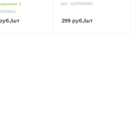
Арт.: Ш535610601
 наличии
: 3
535610624
руб.
/шт
299
руб.
/шт