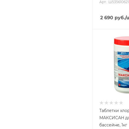
Арт.: Ш535610621
2 690
руб.
/
Таблетки хло
МАКСИСАН дл
бассейне, 1кг