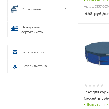
Есть в наличи
Арт.: Ш53561063
Сантехника
448
руб.
/ш
Подарочные
сертификаты
Задать вопрос
Оставить отзыв
Тент для карк
бассейна 366с
Есть в наличи