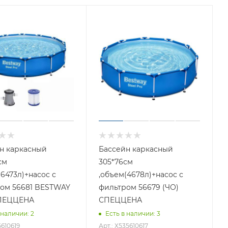
н каркасный
Бассейн каркасный
см
305*76см
(6473л)+насос с
,объем(4678л)+насос с
ом 56681 BESTWAY
фильтром 56679 (ЧО)
СПЕЦЦЕНА
СПЕЦЦЕНА
 наличии
: 2
Есть в наличии
: 3
5610619
Арт.: Х535610617