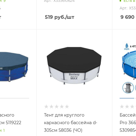
Арт.: Х535610624
и
: 9
Есть в
4
Арт.: Х5
т
519
руб.
/шт
9 690
асного
Тент для круглого
Бассей
м 5119222
каркасного бассейна d-
Pro 36
305см 58036 (ЧО)
53098
и
: 1