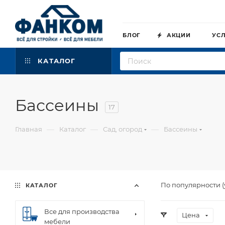
БЛОГ
АКЦИИ
УС
КАТАЛОГ
Бассеины
17
—
—
—
Главная
Каталог
Сад, огород
Бассеины
По популярности 
КАТАЛОГ
Все для производства
Цена
мебели