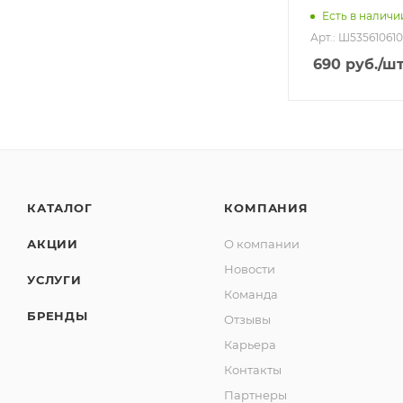
Есть в наличи
Арт.: Ш535610610
690
руб.
/ш
КАТАЛОГ
КОМПАНИЯ
АКЦИИ
О компании
Новости
УСЛУГИ
Команда
БРЕНДЫ
Отзывы
Карьера
Контакты
Партнеры