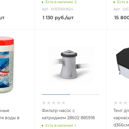
Есть в наличии
: 2
Есть в
Арт.: Х0535610624
Арт.: Ш5
шт
1 130
руб.
/шт
15 80
рные
Фильтр-насос с
Тент д
я воды в
катриджем 28602 885918
каркас
d366см
Есть в наличии
: 1