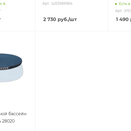
Арт.: Ш535610614
и
: 6
Есть в
7
Арт.: Х1
т
2 730
руб.
/шт
1 490
вной бассейн
4 28020