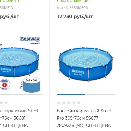
 наличии
: 3
Есть в наличии
: 1
35610618
Арт.: Ш535610606
руб.
/шт
12 730
руб.
/шт
н каркасный Steel
Бассейн каркасный Steel
6*76см 56681
Pro 305*76см 56677
54 СПЕЦЦЕНА
2809238 (ЧО) СПЕЦЦЕНА