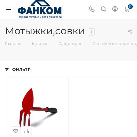
0
Мотыжки,совки
1
—
—
—
Главная
Каталог
Сад, огород
Садовый инструмент,
ФИЛЬТР