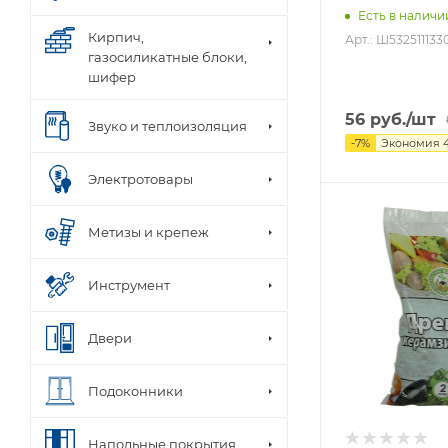
Есть в наличи
Кирпич,
Арт.: Ш532511133
газосиликатные блоки,
шифер
56
руб.
/шт
Звуко и теплоизоляция
-
7
%
Экономия
Электротовары
Метизы и крепеж
Инструмент
Двери
Подоконники
Напольные покрытия