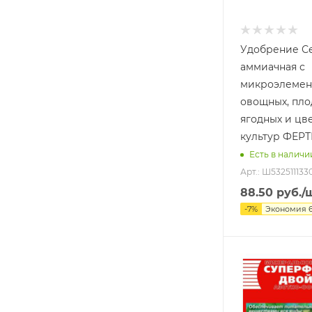
Удобрение С
аммиачная с
микроэлемен
овощных, пло
ягодных и цв
культур ФЕРТ
Есть в наличи
Арт.: Ш532511133
88.50
руб.
/
-
7
%
Экономия