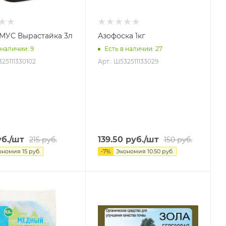
УС Вырастайка 3л
Азофоска 1кг
 наличии
: 9
Есть в наличии
: 27
325111330102
Арт.: Ш532511133029
б.
/шт
139.50
руб.
/шт
215
руб.
150
руб.
ономия
15
руб.
-
7
%
Экономия
10.50
руб.