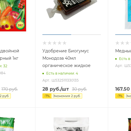
 двойной
Удобрение Биогумус
Медный
рный 1кг
Монодоза 40мл
Есть в
органическое жидкое
Арт.: Ш53
и
: 32
084
Есть в наличии
: 4
Арт.: Ш5325111330135
28
руб.
/шт
167.50
170
руб.
30
руб.
2
руб.
-
7
%
Экономия
2
руб.
-
7
%
Эк