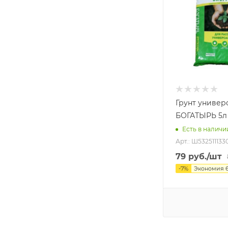
Грунт универ
БОГАТЫРЬ 5л
Есть в наличи
Арт.: Ш532511133
79
руб.
/шт
-
7
%
Экономия