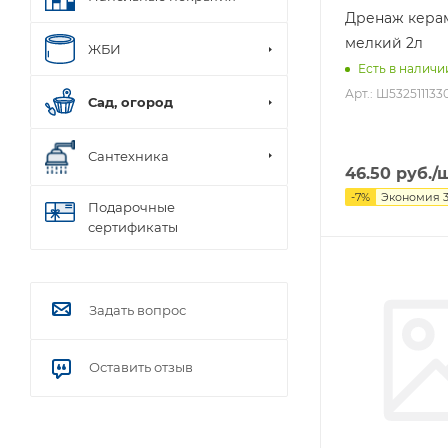
Дренаж кера
мелкий 2л
ЖБИ
Есть в наличи
Арт.: Ш532511133
Сад, огород
Сантехника
46.50
руб.
/
-
7
%
Экономия
Подарочные
сертификаты
Задать вопрос
Оставить отзыв