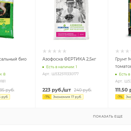
сальный био
Азофоска ФЕРТИКА 2,5кг
Грунт
Есть в наличии
: 1
Арт.: Ш5325111330177
и
: 8
Есть в
0181
Арт.: Ш5
223
руб.
/шт
111.50
р
85
руб.
240
руб.
6
руб.
-
7
%
Экономия
17
руб.
-
7
%
Эк
ПОКАЗАТЬ ЕЩЕ