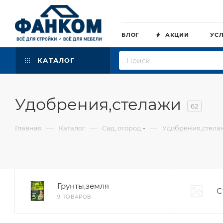
БЛОГ
АКЦИИ
УС
КАТАЛОГ
Удобрения,стелажи
62
—
—
—
Главная
Каталог
Сад, огород
Удобрения,стела
Грунты,земля
С
9 ТОВАРОВ