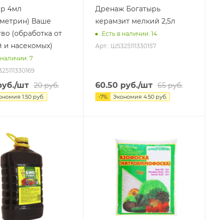
р 4мл
Дренаж Богатырь
метрин) Ваше
керамзит мелкий 2,5л
тво (обработка от
Есть в наличии
: 14
 и насекомых)
Арт.: Ш5325111330157
 наличии
: 7
325111330169
уб.
/шт
60.50
руб.
/шт
20
руб.
65
руб.
ономия
1.50
руб.
-
7
%
Экономия
4.50
руб.