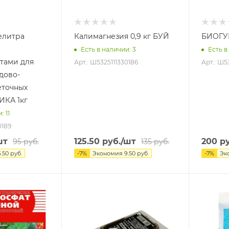
елитра
Калимагнезия 0,9 кг БУЙ
БИОГУМ
Есть в наличии
: 3
Есть в
тами для
Арт.: Ш5325111330186
Арт.: Ш5
дово-
еточных
ИКА 1кг
и
: 11
0189
шт
125.50
руб.
/шт
200
ру
95
руб.
135
руб.
6.50
руб.
-
7
%
Экономия
9.50
руб.
-
7
%
Эк