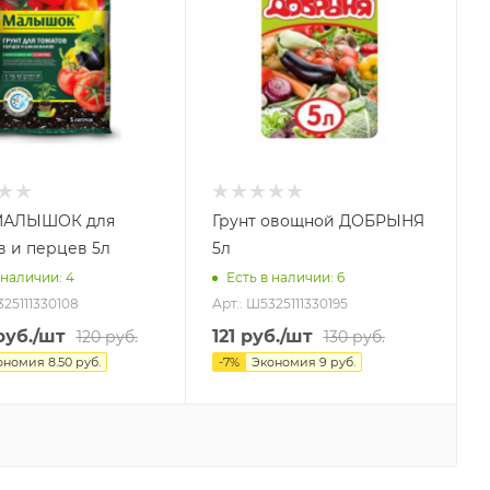
 МАЛЫШОК для
Грунт овощной ДОБРЫНЯ
томатов и перцев 5л
5л
 наличии
: 4
Есть в наличии
: 6
325111330108
Арт.: Ш5325111330195
уб.
/шт
121
руб.
/шт
120
руб.
130
руб.
ономия
8.50
руб.
-
7
%
Экономия
9
руб.