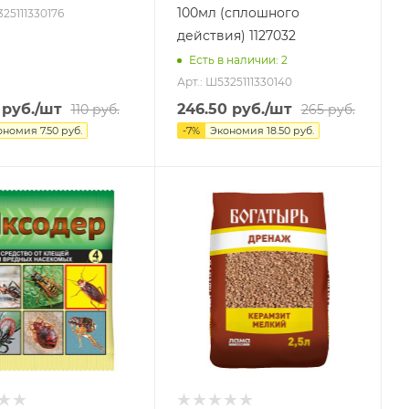
100мл (сплошного
325111330176
действия) 1127032
Есть в наличии
: 2
Арт.: Ш5325111330140
руб.
/шт
246.50
руб.
/шт
110
руб.
265
руб.
ономия
7.50
руб.
-
7
%
Экономия
18.50
руб.