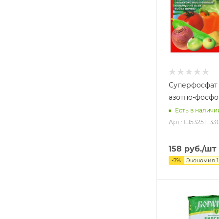
Суперфосфат
азотно-фосфо
Есть в наличи
Арт.: Ш532511133
158
руб.
/шт
-
7
%
Экономия
1