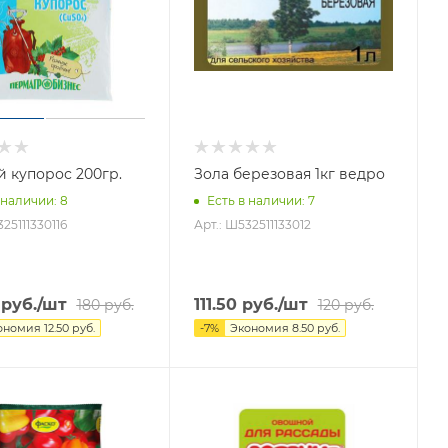
 купорос 200гр.
Зола березовая 1кг ведро
 наличии
: 8
Есть в наличии
: 7
25111330116
Арт.: Ш532511133012
руб.
/шт
111.50
руб.
/шт
180
руб.
120
руб.
ономия
12.50
руб.
-
7
%
Экономия
8.50
руб.