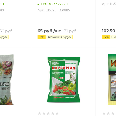
Арт.: Ш5
и
: 1
Есть в наличии
: 1
010
Арт.: Ш5325111330185
65
руб.
/шт
102.50
60
руб.
70
руб.
4
руб.
-
7
%
Экономия
5
руб.
-
7
%
Эк