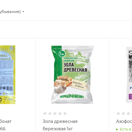
(убывание)
бонат
Зола древесная
Азофос
066
березовая 1кг
Есть в