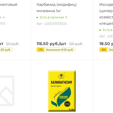
мзитовый
Карбамид (модифиц)
Иксоде
мочевина 1кг
(ципер
хозяйс
и
: 4
Есть в наличии
: 5
клещей
0173
Арт.: Ш532511133024
Есть в
Арт.: Ш5
шт
116.50
руб.
/шт
18.50
р
50
руб.
125
руб.
3.50
руб.
-
7
%
Экономия
8.50
руб.
-
8
%
Эк