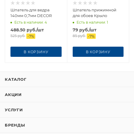
Шпатель для ведра
Шпатель прижимной
140мм 0,7мм DECOR
для обоев Крыло
Есть в наличии
: 4
Есть в наличии
: 1
488.50
руб.
/шт
79
руб.
/шт
525
руб.
85
руб.
-
7
%
-
7
%
В КОРЗИНУ
В КОРЗИНУ
КАТАЛОГ
АКЦИИ
УСЛУГИ
БРЕНДЫ