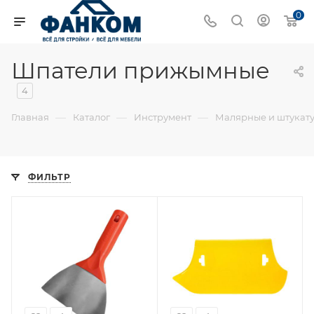
0
Шпатели прижымные
4
—
—
—
Главная
Каталог
Инструмент
Малярные и штукат
ФИЛЬТР