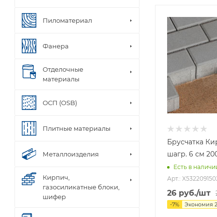
Пиломатериал
Фанера
Отделочные
материалы
ОСП (OSB)
Плитные материалы
Брусчатка Ки
шагр. 6 см 20
Металлоизделия
Есть в наличи
Кирпич,
Арт.: X532209150
газосиликатные блоки,
26
руб.
/шт
шифер
-
7
%
Экономия