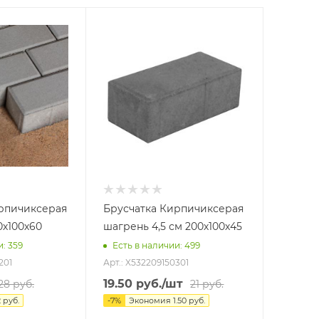
рпичиксерая
Брусчатка Кирпичиксерая
0х100х60
шагрень 4,5 см 200х100х45
и
: 359
Есть в наличии
: 499
201
Арт.: X532209150301
19.50
руб.
/шт
28
руб.
21
руб.
2
руб.
-
7
%
Экономия
1.50
руб.