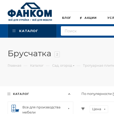
БЛОГ
АКЦИИ
УС
КАТАЛОГ
Брусчатка
2
—
—
—
Главная
Каталог
Сад, огород
Тротуарная плит
По популярности 
КАТАЛОГ
Все для производства
Цена
мебели