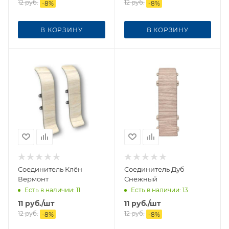
12
руб.
12
руб.
-
8
%
-
8
%
В КОРЗИНУ
В КОРЗИНУ
Соединитель Клён
Соединитель Дуб
Вермонт
Снежный
Есть в наличии
: 11
Есть в наличии
: 13
11
руб.
/шт
11
руб.
/шт
12
руб.
12
руб.
-
8
%
-
8
%