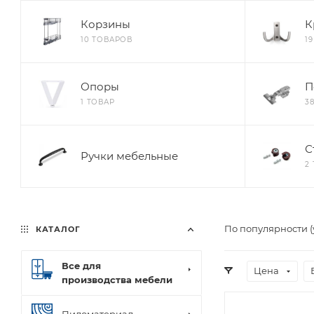
Корзины
К
10 ТОВАРОВ
1
Опоры
П
1 ТОВАР
3
С
Ручки мебельные
2
По популярности 
КАТАЛОГ
Все для
Цена
производства мебели
Пиломатериал