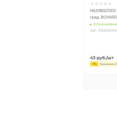
Н620В02/0312
град. BOYARD
Есть в наличи
Арт.: X526122032
43
руб.
/шт
-
7
%
Экономия