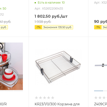
Арт.: X5
Есть в наличии
: 10
Арт.: X526122061455
и
: 50
012
1 802.50
руб.
/шт
90
руб
41
руб.
1 938
руб.
3
руб.
-
7
%
Экономия
135.50
руб.
-
7
%
Эк
00/R
KR23/1/0/300 Корзина для
Z409CP