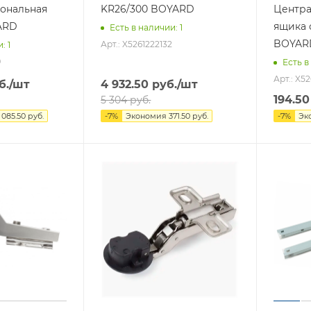
ональная
KR26/300 BOYARD
Центра
ARD
ящика с
Есть в наличии
: 1
BOYAR
Арт.: X5261222132
и
: 1
9
Есть в
Арт.: X5
б.
/шт
4 932.50
руб.
/шт
194.50
5 304
руб.
1 085.50
руб.
-
7
%
Экономия
371.50
руб.
-
7
%
Эк