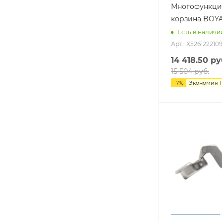
Многофункци
корзина BOY
Есть в наличи
Арт.: X526122210
14 418.50
ру
15 504
руб.
-
7
%
Экономия