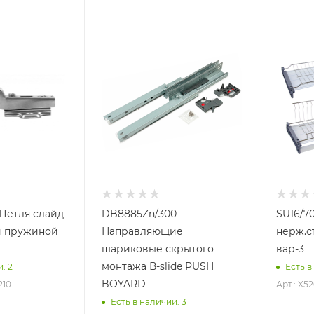
 Петля слайд-
DB8885Zn/300
SU16/7
й пружиной
Направляющие
нерж.с
П
шариковые скрытого
вар-3
монтажа В-slide PUSH
и
: 2
Есть в
BOYARD
210
Арт.: X52
Есть в наличии
: 3