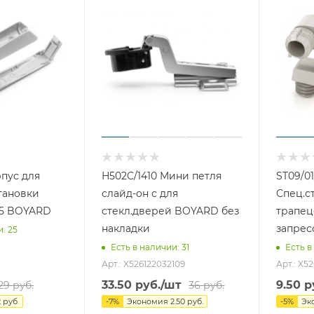
пус для
Н502С/1410 Мини петля
ST09/01
тановки
слайд-он с для
Спец.с
15 BOYARD
стекл.дверей BOYARD без
трапец
накладки
запрес
и
: 25
Есть в наличии
: 31
Есть в
Арт.: X526122032109
Арт.: X5
33.50
руб.
/шт
9.50
р
29
руб.
36
руб.
2
руб.
-
7
%
Экономия
2.50
руб.
-
5
%
Эк