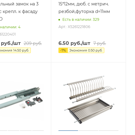
льный замок на 3
15*12мм, дюб. с метрич.
 крепл. к фасаду
резбой,футорка d=11мм
D
Есть в наличии
: 329
Арт.: X5261221806
 наличии
: 4
261220401
руб.
/шт
6.50
руб.
/шт
209
руб.
7
руб.
ономия
14.50
руб.
-
7
%
Экономия
0.50
руб.