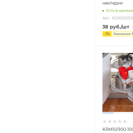
накладки
Есть в наличи
Арт.: X526122032
38
руб.
/шт
-
7
%
Экономия
KRM10/900-10