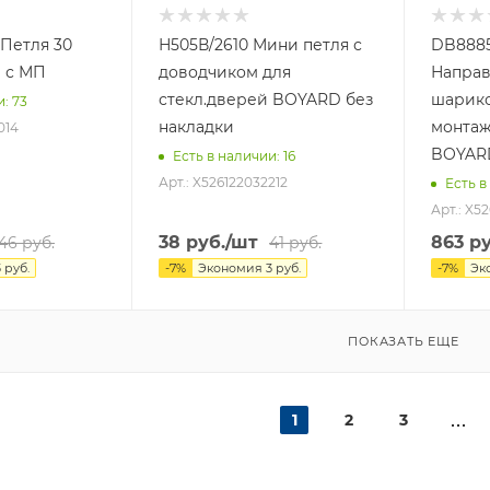
 Петля 30
Н505В/2610 Мини петля с
DB8885
 с МП
доводчиком для
Напра
стекл.дверей BOYARD без
шарико
и
: 73
накладки
монтаж
014
BOYAR
Есть в наличии
: 16
Арт.: X526122032212
Есть в
Арт.: X5
38
руб.
/шт
863
ру
46
руб.
41
руб.
3
руб.
-
7
%
Экономия
3
руб.
-
7
%
Эк
ПОКАЗАТЬ ЕЩЕ
1
2
3