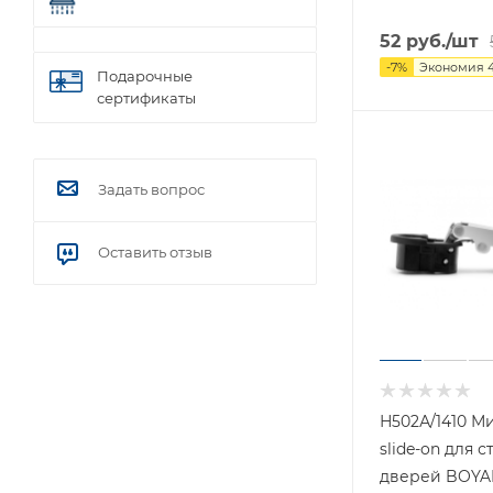
52
руб.
/шт
-
7
%
Экономия
Подарочные
сертификаты
Задать вопрос
Оставить отзыв
Н502А/1410 М
slide-on для 
дверей BOYA