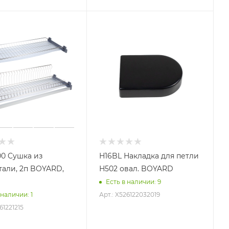
00 Cушка из
Н16BL Накладка для петли
тали, 2п BOYARD,
Н502 овал. BOYARD
Есть в наличии
: 9
Арт.: X526122032019
 наличии
: 1
61221215