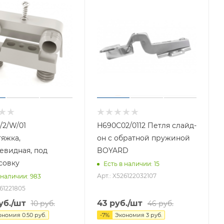
/2/W/01
Н690С02/0112 Петля слайд-
тяжка,
он с обратной пружиной
евидная, под
BOYARD
совку
Есть в наличии
: 15
Арт.: X526122032107
 наличии
: 983
261221805
уб.
/шт
43
руб.
/шт
10
руб.
46
руб.
ономия
0.50
руб.
-
7
%
Экономия
3
руб.