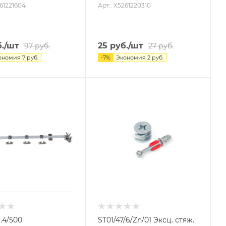
261221604
Арт.: X5261220310
.
/шт
25
руб.
/шт
97
руб.
27
руб.
ономия
7
руб.
-
7
%
Экономия
2
руб.
.4/500
ST01/47/6/Zn/01 Эксц. стяж.