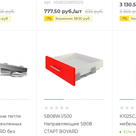
Арт.: X52612206130212
3 130.
777.50
руб.
/шт
56
руб.
836
руб.
3 366
р
4
руб.
-
7
%
Экономия
58.50
руб.
-
7
%
Эк
ини петля
SB08W.1/500
К102SC
стеклянных
Направляющие SB08
мебел
RD без
СТАРТ BOYARD
Есть в