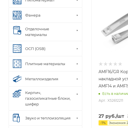
Фанера
Отделочные
материалы
ОСП (OSB)
Плитные материалы
AMF16/GR Кор
накладной ус
Металлоизделия
AMF14 и AMF
Кирпич,
Есть в наличи
газосиликатные блоки,
Арт.: X52612211
шифер
27
руб.
/шт
Звуко и теплоизоляция
-
7
%
Экономия