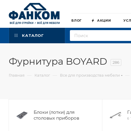
БЛОГ
АКЦИИ
УС
КАТАЛОГ
Фурнитура BOYARD
286
—
—
—
Главная
Каталог
Все для производства мебели
Блоки (лотки) для
Г
столовых приборов
6