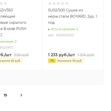
Zn/350
SU02/500 Cушка из
вляющие
нерж.стали BOYARD, 2ур, 1
вые скрытого
под
а В-slide PUSH
Есть в наличии
: 2
D
Арт.: X5261221203
 наличии
: 2
261220672
б.
/шт
1 233
руб.
/шт
928
руб.
1 326
руб.
ономия
65
руб.
-
7
%
Экономия
93
руб.
15