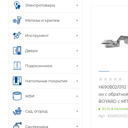
Электротовары
Метизы и крепеж
Инструмент
Двери
Подоконники
Напольные покрытия
Н690В02/0112
он с обратно
ЖБИ
BOYARD с М
Есть в наличи
Сад, огород
Арт.: X526122032
Сантехника