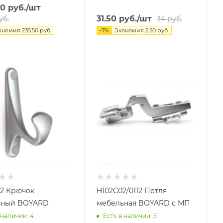
50
руб.
/шт
31.50
руб.
/шт
уб.
34
руб.
ономия
235.50
руб.
-
7
%
Экономия
2.50
руб.
.2 Крючок
Н102С02/0112 Петля
ьный BOYARD
мебельная BOYARD с МП
 наличии
: 4
Есть в наличии
: 51