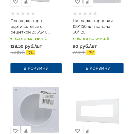
Площадка торц.
Накладка торцевая
вертикальная с
150*150 для канала
решеткой 205*240
60*120
фланец 60*120
Есть в наличии
: 2
Есть в наличии
: 6
128.50
руб.
/шт
90
руб.
/шт
138
руб.
97
руб.
-
7
%
-
7
%
В КОРЗИНУ
В КОРЗИНУ