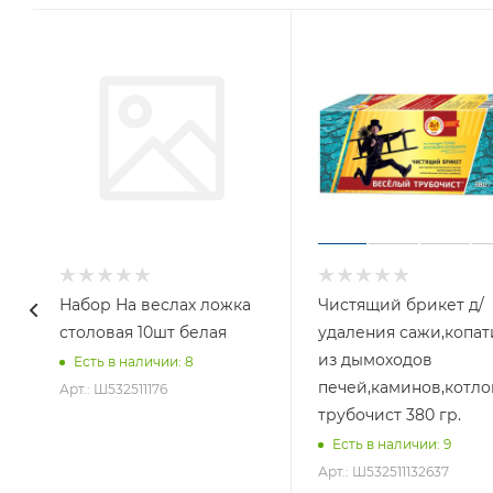
Стоимость указана только за каркас (без поликарбон
Набор На веслах ложка
Чистящий брикет д/
столовая 10шт белая
удаления сажи,копат
из дымоходов
Есть в наличии
: 8
печей,каминов,котл
Арт.: Ш532511176
трубочист 380 гр.
Есть в наличии
: 9
Арт.: Ш532511132637