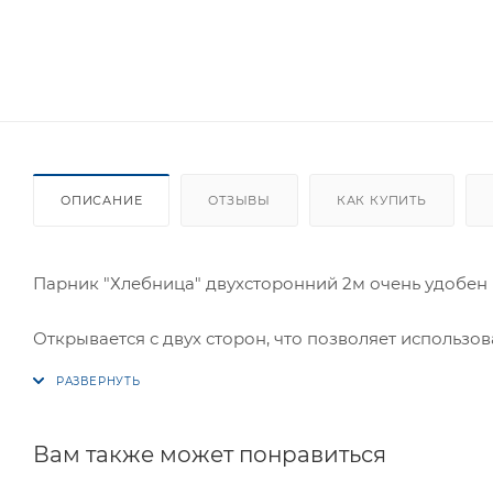
ОПИСАНИЕ
ОТЗЫВЫ
КАК КУПИТЬ
Парник "Хлебница" двухсторонний 2м очень удобен 
Открывается с двух сторон, что позволяет использо
Изготовлен из оцинкованной трубы 20х20.
Две открывающиеся створки.
Устанавливается на любое основание.
Вам также может понравиться