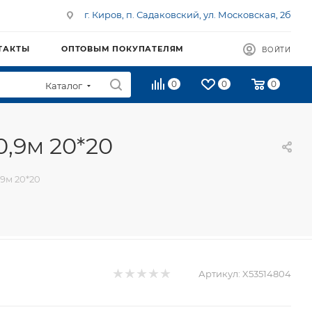
г. Киров, п. Садаковский, ул. Московская, 2б
ТАКТЫ
ОПТОВЫМ ПОКУПАТЕЛЯМ
ВОЙТИ
0
0
0
Каталог
0,9м 20*20
,9м 20*20
Артикул:
X53514804