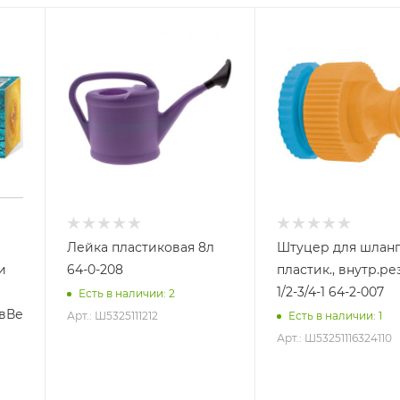
ата и крепежа!)
Лейка пластиковая 8л
Штуцер для шланг
и
64-0-208
пластик., внутр.ре
1/2-3/4-1 64-2-007
Есть в наличии
: 2
овВеселый
Арт.: Ш5325111212
Есть в наличии
: 1
Арт.: Ш53251116324110