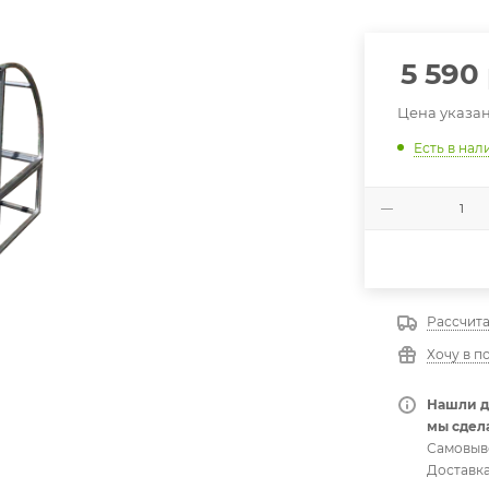
5 590
Цена указан
Есть в нал
Рассчита
Хочу в п
Нашли д
мы сдела
Самовыв
Доставка