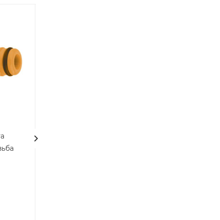
а
Опрыскиватель
зьба
садовый 1,5л прозр.
латун.наконечник
990032
Есть в наличии
: 6
Арт.: Ш5325111586