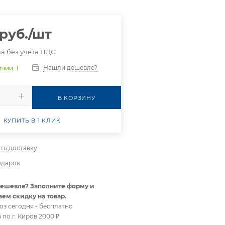
руб.
/шт
а без учета НДС
Нашли дешевле?
ичии
: 1
В КОРЗИНУ
КУПИТЬ В 1 КЛИК
ть доставку
одарок
ешевле? Заполните форму и
ем скидку на товар.
оз сегодня - бесплатно
 по г. Киров 2000 ₽