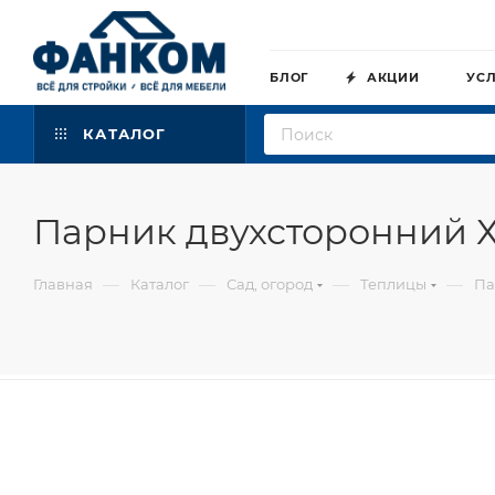
БЛОГ
АКЦИИ
УС
КАТАЛОГ
Парник двухсторонний Хл
—
—
—
—
Главная
Каталог
Сад, огород
Теплицы
Па