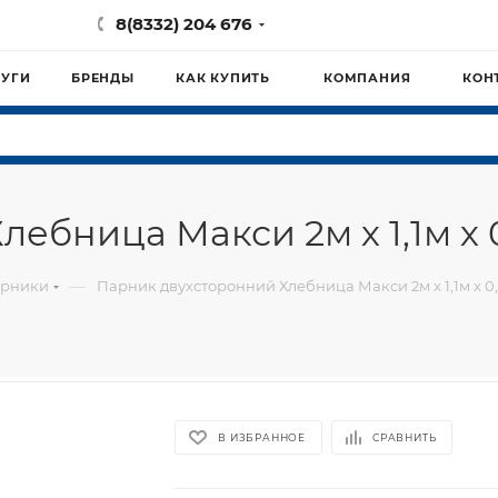
8(8332) 204 676
ЛУГИ
БРЕНДЫ
КАК КУПИТЬ
КОМПАНИЯ
КОН
ебница Макси 2м х 1,1м х 
—
рники
Парник двухсторонний Хлебница Макси 2м х 1,1м х 0
В ИЗБРАННОЕ
СРАВНИТЬ