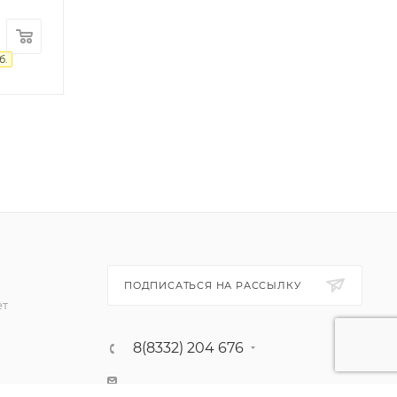
180.50
руб.
/шт
194
руб.
б.
-
7
%
Экономия
13.50
руб.
ПОДПИСАТЬСЯ НА РАССЫЛКУ
ет
8(8332) 204 676