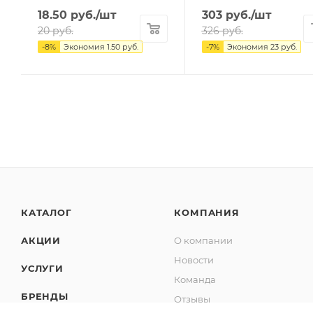
18.50
руб.
/шт
303
руб.
/шт
20
руб.
326
руб.
-
8
%
Экономия
1.50
руб.
-
7
%
Экономия
23
руб.
КАТАЛОГ
КОМПАНИЯ
АКЦИИ
О компании
Новости
УСЛУГИ
Команда
БРЕНДЫ
Отзывы