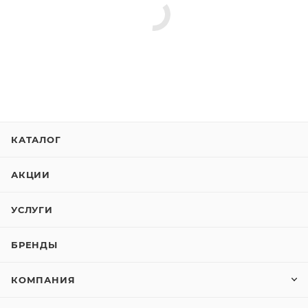
Ручка дверная RAP 1 АВ
Ручка дверная RAP 22-S
античная бронза
BL, цвет черный
Есть в наличии
: 4
Есть в наличии
: 12
853.50
руб.
/шт
1 302
руб.
/шт
918
руб.
1 400
руб.
-
7
%
-
7
%
В КОРЗИНУ
В КОРЗИНУ