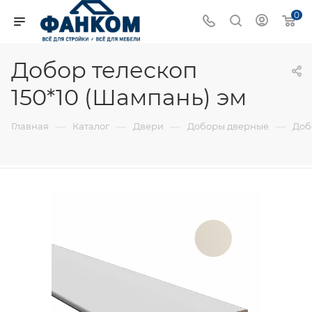
0
Добор телескоп
150*10 (Шампань) эм
—
—
—
—
Главная
Каталог
Двери
Доборы дверные
Доб