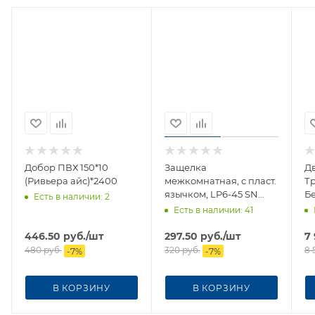
Добор ПВХ 150*10
Защелка
Д
(Ривьера айс)*2400
межкомнатная, с пласт.
Тр
язычком, LP6-45 SN
Б
Есть в наличии
: 2
никель
Есть в наличии
: 41
446.50
руб.
/шт
297.50
руб.
/шт
7
480
руб.
320
руб.
8 
-
7
%
-
7
%
В КОРЗИНУ
В КОРЗИНУ