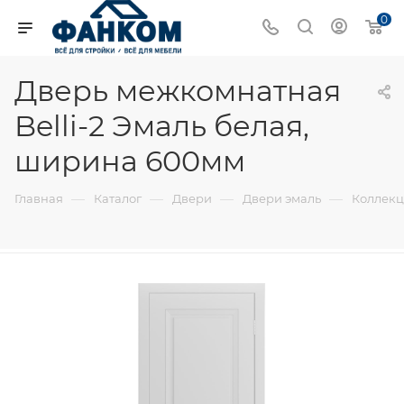
0
Дверь межкомнатная
Belli-2 Эмаль белая,
ширина 600мм
—
—
—
—
Главная
Каталог
Двери
Двери эмаль
Коллекци