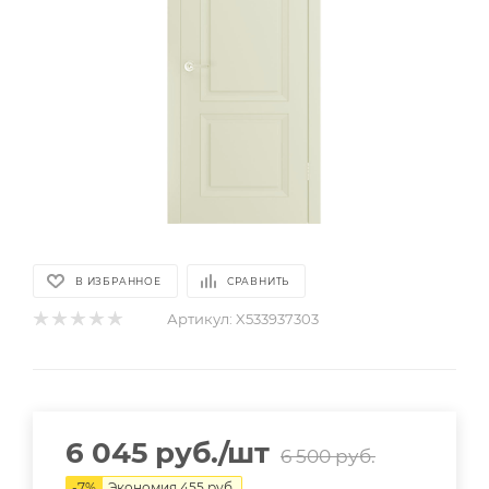
В ИЗБРАННОЕ
СРАВНИТЬ
Артикул:
X533937303
6 045
руб.
/шт
6 500
руб.
-
7
%
Экономия
455
руб.