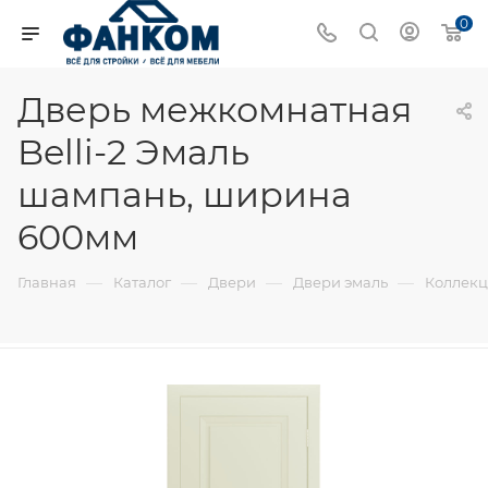
0
Дверь межкомнатная
Belli-2 Эмаль
шампань, ширина
600мм
—
—
—
—
Главная
Каталог
Двери
Двери эмаль
Коллекци