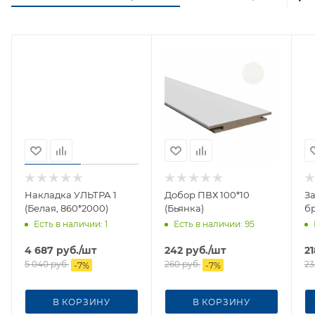
Накладка УЛЬТРА 1
Добор ПВХ 100*10
З
(Белая, 860*2000)
(Бьянка)
б
Есть в наличии
: 1
Есть в наличии
: 95
4 687
руб.
/шт
242
руб.
/шт
21
5 040
руб.
260
руб.
23
-
7
%
-
7
%
В КОРЗИНУ
В КОРЗИНУ