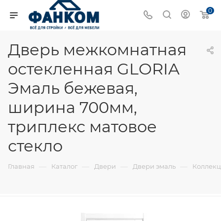
0
Дверь межкомнатная
остекленная GLORIA
Эмаль бежевая,
ширина 700мм,
триплекс матовое
стекло
—
—
—
—
Главная
Каталог
Двери
Двери эмаль
Коллекц