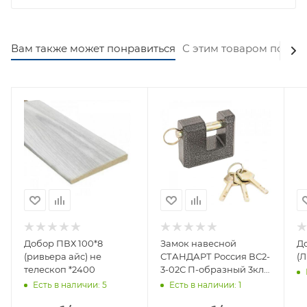
Вам также может понравиться
С этим товаром покуп
Добор ПВХ 100*8
Замок навесной
Д
(ривьера айс) не
СТАНДАРТ Россия ВС2-
телескоп *2400
3-02С П-образный 3кл
d 11мм
Есть в наличии
: 5
Есть в наличии
: 1