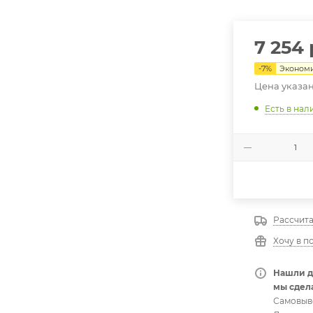
7 254
-
7
%
Эконом
Цена указан
Есть в нал
Рассчита
Хочу в п
Нашли д
мы сдела
Самовыв