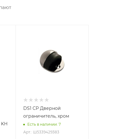
упают
DS1 CP Дверной
ограничитель, хром
 KH
Есть в наличии
: 7
Арт.: Ш5339429383