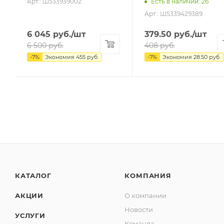
Арт.: Ш533939002
Есть в наличии
: 26
Арт.: Ш5339429389
6 045
руб.
/шт
379.50
руб.
/шт
6 500
руб.
408
руб.
-
7
%
Экономия
455
руб.
-
7
%
Экономия
28.50
руб.
КАТАЛОГ
КОМПАНИЯ
АКЦИИ
О компании
Новости
УСЛУГИ
Команда