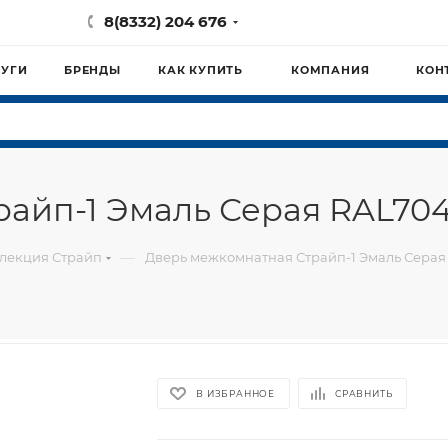
8(8332) 204 676
ЛУГИ
БРЕНДЫ
КАК КУПИТЬ
КОМПАНИЯ
КОН
райп-1 Эмаль Серая RAL70
—
лекция Страйп
Дверь межкомнатная Страйп-1 Эмаль Сера
В ИЗБРАННОЕ
СРАВНИТЬ