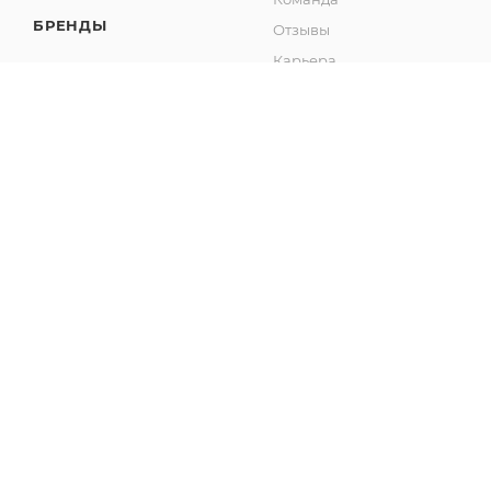
БРЕНДЫ
Отзывы
Карьера
Контакты
Партнеры
Сертификаты
Реквизиты
2026 © Интернет-магазин Фанком
Сайт создан компанией
IT Архитектура