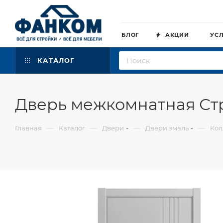
БЛОГ
АКЦИИ
УС
КАТАЛОГ
Дверь межкомнатная Ст
—
—
—
—
Главная
Каталог
Двери
Двери эмаль
Кол