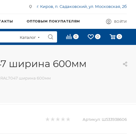
г. Киров, п. Садаковский, ул. Московская, 2б
ТАКТЫ
ОПТОВЫМ ПОКУПАТЕЛЯМ
ВОЙТИ
0
0
0
Каталог
47 ширина 600мм
я RAL7047 ширина 600мм
Артикул:
Ш533938606