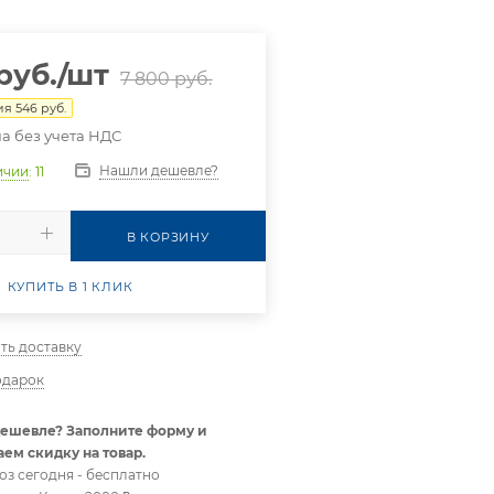
руб.
/шт
7 800
руб.
ия
546
руб.
а без учета НДС
Нашли дешевле?
ичии
: 11
В КОРЗИНУ
КУПИТЬ В 1 КЛИК
ть доставку
одарок
ешевле? Заполните форму и
ем скидку на товар.
оз сегодня - бесплатно