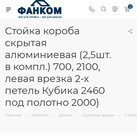
0
Стойка короба
скрытая
алюминиевая (2,5шт.
в компл.) 700, 2100,
левая врезка 2-х
петель Кубика 2460
под полотно 2000)
—
—
—
—
Главная
Каталог
Двери
Скрытые двери
Стойк