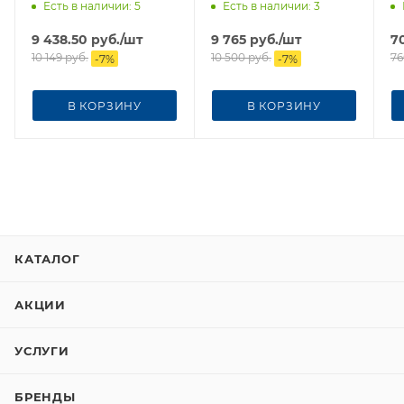
д
Есть в наличии
: 5
Есть в наличии
: 3
9 438.50
руб.
/шт
9 765
руб.
/шт
7
10 149
руб.
10 500
руб.
76
-
7
%
-
7
%
В КОРЗИНУ
В КОРЗИНУ
КАТАЛОГ
АКЦИИ
УСЛУГИ
БРЕНДЫ