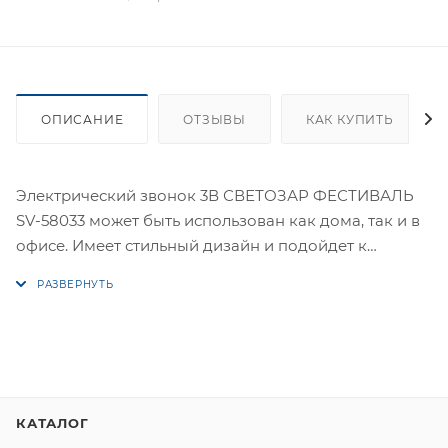
ОПИСАНИЕ
ОТЗЫВЫ
КАК КУПИТЬ
Электрический звонок 3В СВЕТОЗАР ФЕСТИВАЛЬ
SV-58033 может быть использован как дома, так и в
офисе. Имеет стильный дизайн и подойдет к
любому типу интерьера. Кнопка соединяется с
корпусом посредством провода, что обеспечивает
дополнительную надежность изделия и
неограниченный радиус действия. Звонок имеет 12
запрограммированных мелодий на электронной
плате. Звук звонка довольно громкий,
двухтональный. Изделие выполнено из прочного
КАТАЛОГ
пластика, устойчивого к неблагоприятным