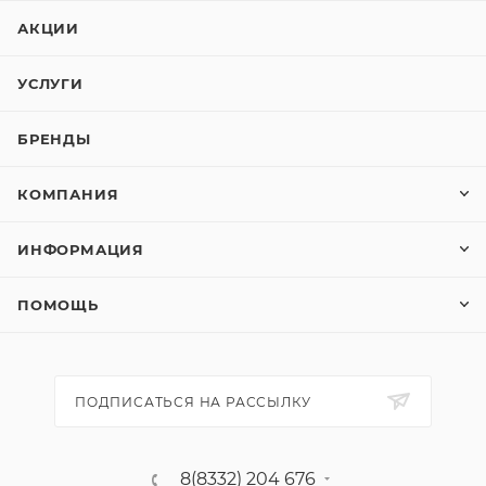
влияниям окружающей среды и к механическим
АКЦИИ
воздействиям. Электрический звонок гарантирует
качество и долговечность товара.
УСЛУГИ
БРЕНДЫ
КОМПАНИЯ
ИНФОРМАЦИЯ
ПОМОЩЬ
ПОДПИСАТЬСЯ НА РАССЫЛКУ
8(8332) 204 676