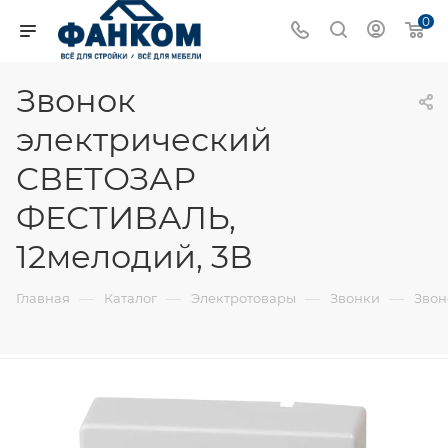
0
Звонок
электрический
СВЕТОЗАР
ФЕСТИВАЛЬ,
12мелодий, 3В
—
—
—
—
Главная
Каталог
Электротовары
Звонки
Звон