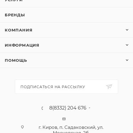
Зернистость P40
Назначение дисков Универсальный
БРЕНДЫ
Назначение Для дрели
КОМПАНИЯ
ИНФОРМАЦИЯ
ПОМОЩЬ
ПОДПИСАТЬСЯ НА РАССЫЛКУ
8(8332) 204 676
г. Киров, п. Садаковский, ул.
Московская, 2б