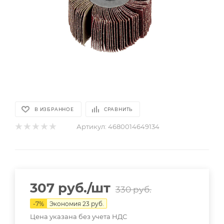
В ИЗБРАННОЕ
СРАВНИТЬ
Артикул:
4680014649134
307
руб.
/шт
330
руб.
-
7
%
Экономия
23
руб.
Цена указана без учета НДС