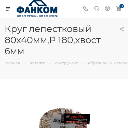
0
Круг лепестковый
80х40мм,Р 180,хвост
6мм
—
—
—
Главная
Каталог
Инструмент
Абразивные матер