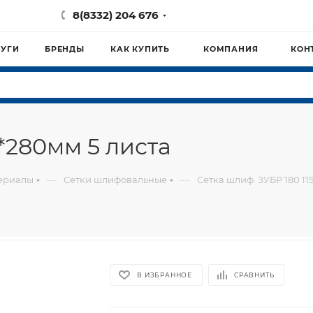
8(8332) 204 676
ЛУГИ
БРЕНДЫ
КАК КУПИТЬ
КОМПАНИЯ
КОН
5*280мм 5 листа
—
—
ериалы
Сетки шлифовальные
Сетка шлиф. ЗУБР 180 11
В ИЗБРАННОЕ
СРАВНИТЬ