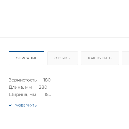
ОПИСАНИЕ
ОТЗЫВЫ
КАК КУПИТЬ
Зернистость 180
Длина, мм 280
Ширина, мм 115
Форма прямоугольная
Крепление зажим
Назначение обработка шпаклевки
Количество в упаковке, шт 5