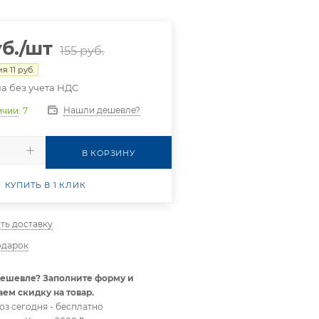
б.
/шт
155
руб.
ия
11
руб.
а без учета НДС
Нашли дешевле?
ичии
: 7
В КОРЗИНУ
КУПИТЬ В 1 КЛИК
ть доставку
одарок
ешевле? Заполните форму и
ем скидку на товар.
оз сегодня - бесплатно