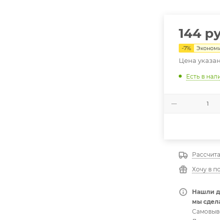
144
ру
-
7
%
Эконом
Цена указан
Есть в нал
Рассчита
Хочу в п
Нашли д
мы сдела
Самовыв