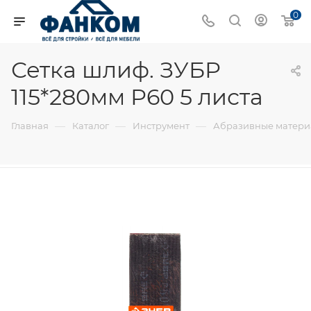
0
Сетка шлиф. ЗУБР
115*280мм Р60 5 листа
—
—
—
Главная
Каталог
Инструмент
Абразивные матер