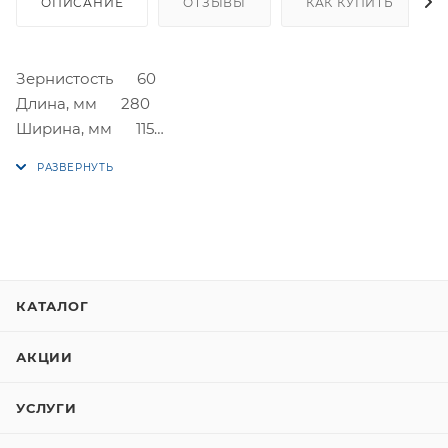
ОПИСАНИЕ
ОТЗЫВЫ
КАК КУПИТЬ
Зернистость 60
Длина, мм 280
Ширина, мм 115
Форма прямоугольная
Крепление зажим
Назначение обработка шпаклевки
Количество в упаковке, шт 5
КАТАЛОГ
АКЦИИ
УСЛУГИ