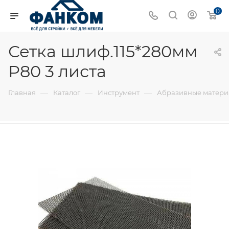
0
Сетка шлиф.115*280мм
Р80 3 листа
—
—
—
Главная
Каталог
Инструмент
Абразивные матер