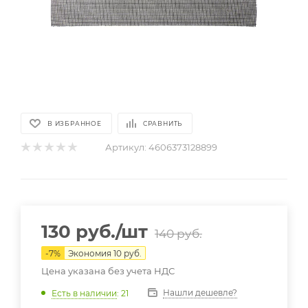
В ИЗБРАННОЕ
СРАВНИТЬ
Артикул:
4606373128899
130
руб.
/шт
140
руб.
-
7
%
Экономия
10
руб.
Цена указана без учета НДС
Нашли дешевле?
Есть в наличии
: 21