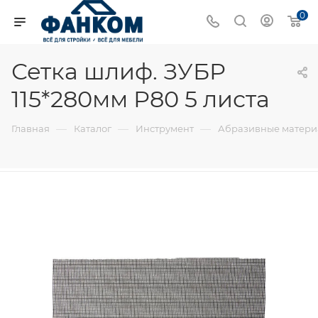
0
Сетка шлиф. ЗУБР
115*280мм Р80 5 листа
—
—
—
Главная
Каталог
Инструмент
Абразивные матер