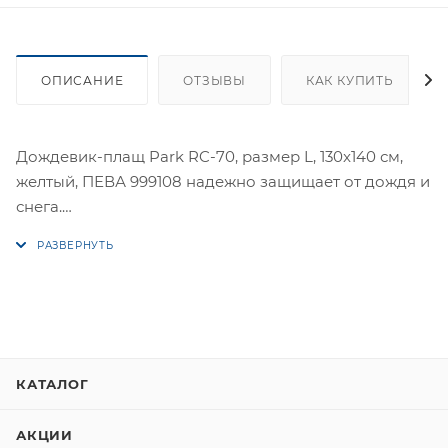
ОПИСАНИЕ
ОТЗЫВЫ
КАК КУПИТЬ
Дождевик-плащ Park RC-70, размер L, 130x140 см,
желтый, ПЕВА 999108 надежно защищает от дождя и
снега.
Капюшон оснащен регулировочным шнуром,
который можно затянуть при сильном ветре или
дожде, что обеспечивает дополнительный комфорт.
Изготовлен из прочного материала толщиной 0.17
мм.
Застегивается модель на клепки, что позволяет
легко и быстро надевать плащ поверх верхней
КАТАЛОГ
одежды.
АКЦИИ