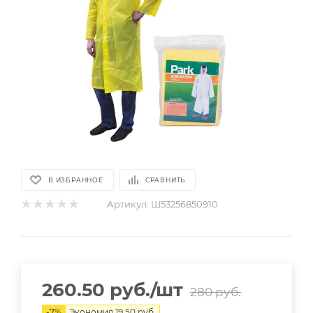
В ИЗБРАННОЕ
СРАВНИТЬ
Артикул:
Ш53256850910
260.50
руб.
/шт
280
руб.
-
7
%
Экономия
19.50
руб.