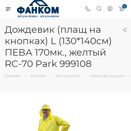
0
Дождевик (плащ на
кнопках) L (130*140см)
ПЕВА 170мк., желтый
RC-70 Park 999108
—
—
—
Главная
Каталог
Инструмент
Средства защиты