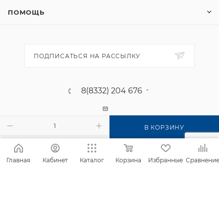
ПОМОЩЬ
ПОДПИСАТЬСЯ НА РАССЫЛКУ
8(8332) 204 676
г. Киров, п. Садаковский, ул.
В КОРЗИНУ
Московская, 2б
Главная
Кабинет
Каталог
Корзина
Избранные
Сравнени
2026 © Интернет-магазин Фанком
Сайт создан компанией
IT Архитектура