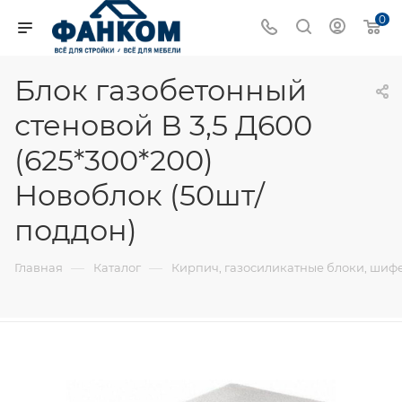
0
Блок газобетонный
стеновой В 3,5 Д600
(625*300*200)
Новоблок (50шт/
поддон)
—
—
Главная
Каталог
Кирпич, газосиликатные блоки, шиф