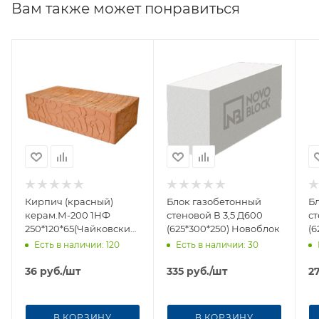
Вам также может понравиться
Кирпич (красный)
Блок газобетонный
Б
керам.М-200 1НФ
стеновой В 3,5 Д600
ст
250*120*65(Чайковский)
(625*300*250) Новоблок
(6
поддон 336шт
(5
Есть в наличии
: 120
Есть в наличии
: 30
одинарный Короед
36
руб.
/шт
335
руб.
/шт
2
В КОРЗИНУ
В КОРЗИНУ