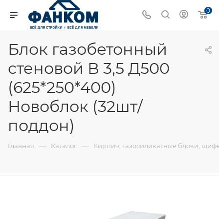
0
Блок газобетонный
стеновой В 3,5 Д500
(625*250*400)
Новоблок (32шт/
поддон)
—
—
Главная
Каталог
Кирпич, газосиликатные блоки, шиф