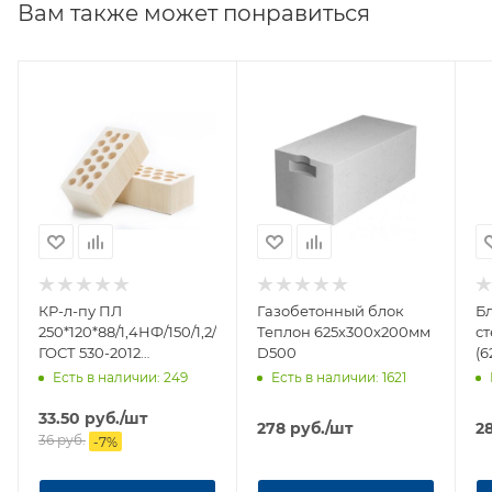
Вам также может понравиться
КР-л-пу ПЛ
Газобетонный блок
Б
250*120*88/1,4НФ/150/1,2/75/
Теплон 625х300х200мм
ст
ГОСТ 530-2012
D500
(6
(Н.Новгород)
Есть в наличии
: 249
Есть в наличии
: 1621
33.50
руб.
/шт
278
руб.
/шт
2
36
руб.
-
7
%