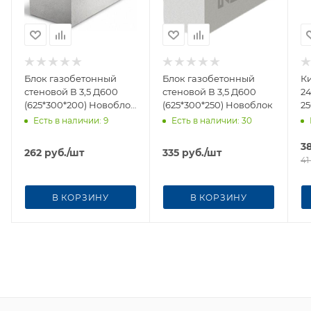
Блок газобетонный
Блок газобетонный
К
стеновой В 3,5 Д600
стеновой В 3,5 Д600
24
(625*300*200) Новоблок
(625*300*250) Новоблок
25
(50шт/поддон)
Есть в наличии
: 9
Есть в наличии
: 30
3
262
руб.
/шт
335
руб.
/шт
41
В КОРЗИНУ
В КОРЗИНУ