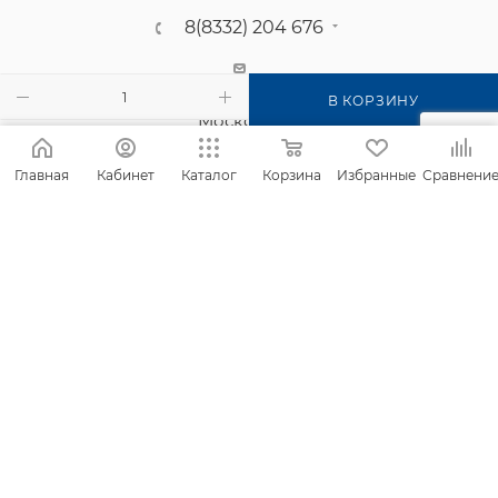
8(8332) 204 676
г. Киров, п. Садаковский, ул.
В КОРЗИНУ
Московская, 2б
Главная
Кабинет
Каталог
Корзина
Избранные
Сравнени
2026 © Интернет-магазин Фанком
Сайт создан компанией
IT Архитектура