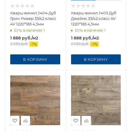
Кварц-винил J404 Дуб
Кварц-винил J403 Дуб
Грин-Ривер 33/42 класс
Джеймс 33/42 класс 4V
4V 1220*183 4,5мм
1220*183 4,5мм
Есть в наличии
: 1
Есть в наличии
: 1
1 888
руб.
/м2
1 888
руб.
/м2
2 030
руб.
2 030
руб.
-
7
%
-
7
%
В КОРЗИНУ
В КОРЗИНУ