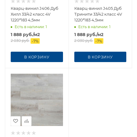
Кварц-винил J406 Дуб
Кварц-винил J405 Дуб
Хилл 33/42 класс 4V
Тринити 33/42 класс 4V
1220*183 4,5мм
1220*183 4,5мм
Есть в наличии
: 1
Есть в наличии
: 1
1 888
руб.
/м2
1 888
руб.
/м2
2 030
руб.
2 030
руб.
-
7
%
-
7
%
В КОРЗИНУ
В КОРЗИНУ