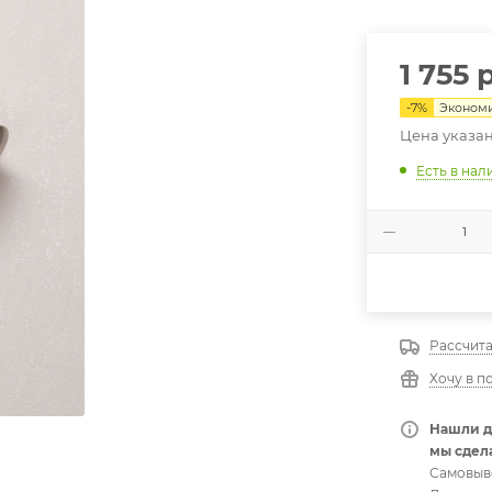
1 755
р
-
7
%
Эконом
Цена указан
Есть в нал
Рассчита
Хочу в п
Нашли д
мы сдела
Самовыв