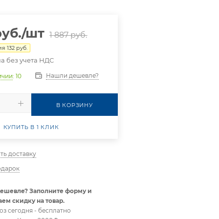
уб.
/шт
1 887
руб.
ия
132
руб.
а без учета НДС
Нашли дешевле?
ичии
: 10
В КОРЗИНУ
КУПИТЬ В 1 КЛИК
ть доставку
одарок
ешевле? Заполните форму и
ем скидку на товар.
оз сегодня - бесплатно