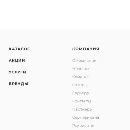
Основа обоев: Флизелин
Комната: Гостиная, Спальня, Прихожая
Длина, м: 10.05
Ширина, м: 1.06
Стиль дизайна: Современный
КАТАЛОГ
КОМПАНИЯ
АКЦИИ
О компании
Новости
УСЛУГИ
Команда
БРЕНДЫ
Отзывы
Карьера
Контакты
Партнеры
Сертификаты
Реквизиты