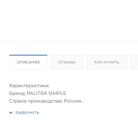
ОПИСАНИЕ
ОТЗЫВЫ
КАК КУПИТЬ
Характеристики:
Бренд: PALITRA SIMPLE
Страна производства: Россия
Цвет: серый
Вид обоев: Винил на флизелине
Рисунок: Фоновые
Покрытие обоев: Винил горячего тиснения