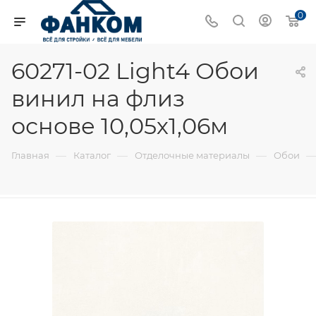
0
60271-02 Light4 Обои
винил на флиз
основе 10,05х1,06м
—
—
—
Главная
Каталог
Отделочные материалы
Обои