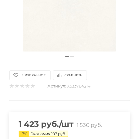
В ИЗБРАННОЕ
СРАВНИТЬ
Артикул:
X533784214
1 423
руб.
/шт
1 530
руб.
-
7
%
Экономия
107
руб.