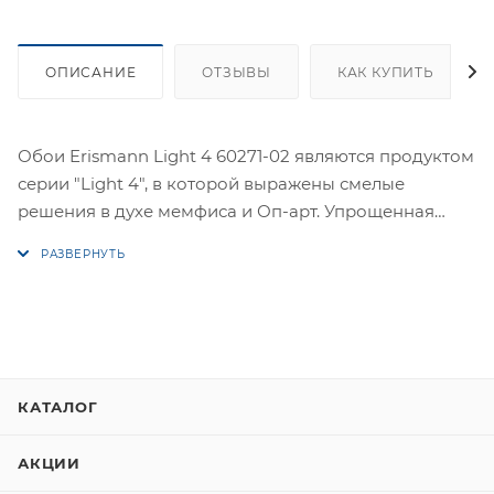
ОПИСАНИЕ
ОТЗЫВЫ
КАК КУПИТЬ
Обои Erismann Light 4 60271-02 являются продуктом
серии "Light 4", в которой выражены смелые
решения в духе мемфиса и Оп-арт. Упрощенная
геометрия с ненавязчивым оптическим эффектом
вполне может присутствовать в домашних
интерьерах, а правильно подобранный рисунок
поможет скорректировать некоторые особенности
помещения.
Геометрический принт на светлом фоне коллекции
КАТАЛОГ
Light 4 добавит интерьеру свежести и воздуха, а
сочетание в комнате нескольких видов обоев с
АКЦИИ
разнонаправленными рисунками поможет