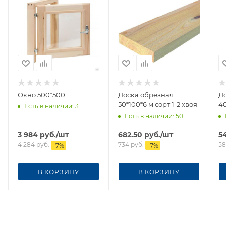
Окно 500*500
Доска обрезная
Д
50*100*6 м сорт 1-2 хвоя
40
Есть в наличии
: 3
Есть в наличии
: 50
3 984
руб.
/шт
682.50
руб.
/шт
5
4 284
руб.
734
руб.
58
-
7
%
-
7
%
В КОРЗИНУ
В КОРЗИНУ