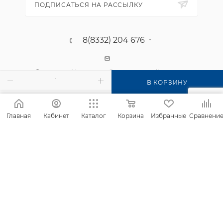
ПОДПИСАТЬСЯ НА РАССЫЛКУ
8(8332) 204 676
г. Киров, п. Садаковский, ул.
Московская, 2б
В КОРЗИНУ
Главная
Кабинет
Каталог
Корзина
Избранные
Сравнени
2026 © Интернет-магазин Фанком
Сайт создан компанией
IT Архитектура