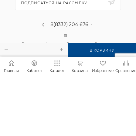
ПОДПИСАТЬСЯ НА РАССЫЛКУ
8(8332) 204 676
г. Киров, п. Садаковский, ул.
Московская, 2б
В КОРЗИНУ
Главная
Кабинет
Каталог
Корзина
Избранные
Сравнени
2026 © Интернет-магазин Фанком
Сайт создан компанией
IT Архитектура