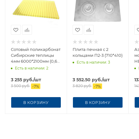
Сотовый поликарбонат
Плита печная с 2
Аэ
Сибирские теплицы
кольцами П2-3 (710*410)
м
4мм 6000*2100мм (0,60)
H
Есть в наличии
: 3
желтый (Без НДС)
Есть в наличии
: 2
3 255
руб.
/шт
3 552.50
руб.
/шт
13
3 500
руб.
3 820
руб.
14
-
7
%
-
7
%
В КОРЗИНУ
В КОРЗИНУ