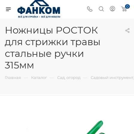
0
Ножницы РОСТОК
для стрижки травы
стальные ручки
315мм
—
—
—
Главная
Каталог
Сад, огород
Садовый инструмент,