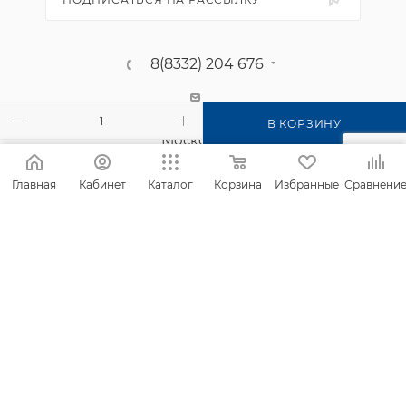
8(8332) 204 676
г. Киров, п. Садаковский, ул.
В КОРЗИНУ
Московская, 2б
Главная
Кабинет
Каталог
Корзина
Избранные
Сравнени
2026 © Интернет-магазин Фанком
Сайт создан компанией
IT Архитектура