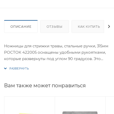
ОПИСАНИЕ
ОТЗЫВЫ
КАК КУПИТЬ
Ножницы для стрижки травы, стальные ручки, 315мм
РОСТОК 422005 оснащены удобными рукоятками,
которые развернуты под углом 90 градусов. Это
значительно упрощает стрижку.
Значительная длина лезвий позволяет работать на
большой площади.
Вам также может понравиться
Общая длина, мм 315
Фиксатор есть
Вес нетто, кг 0,23
Габариты без упаковки, мм 315х60х13