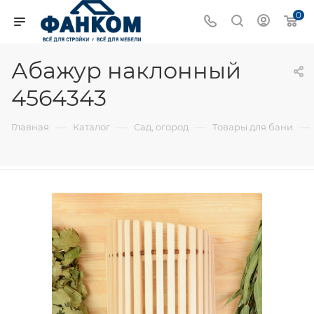
0
Абажур наклонный
4564343
—
—
—
—
Главная
Каталог
Сад, огород
Товары для бани