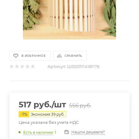
В ИЗБРАННОЕ
СРАВНИТЬ
Артикул:
Ш53251114181176
517
руб.
/шт
556
руб.
-
7
%
Экономия
39
руб.
Цена указана без учета НДС
Нашли дешевле?
Есть в наличии
: 1