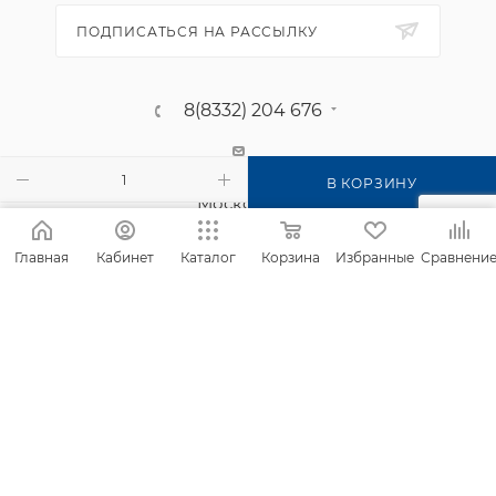
ПОДПИСАТЬСЯ НА РАССЫЛКУ
8(8332) 204 676
г. Киров, п. Садаковский, ул.
В КОРЗИНУ
Московская, 2б
Главная
Кабинет
Каталог
Корзина
Избранные
Сравнени
2026 © Интернет-магазин Фанком
Сайт создан компанией
IT Архитектура