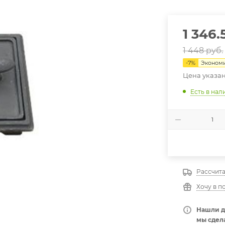
1 346.
1 448
руб.
-
7
%
Эконом
Цена указан
Есть в нал
Рассчита
Хочу в п
Нашли д
мы сдела