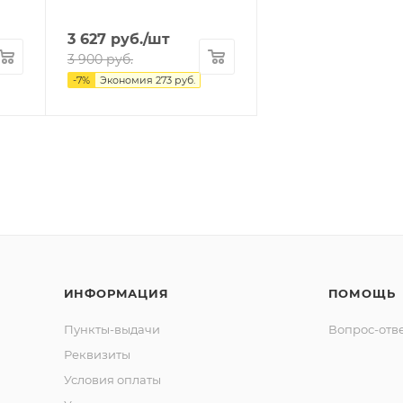
3 627
руб.
/шт
3 900
руб.
-
7
%
Экономия
273
руб.
ИНФОРМАЦИЯ
ПОМОЩЬ
Пункты-выдачи
Вопрос-отв
Реквизиты
Условия оплаты