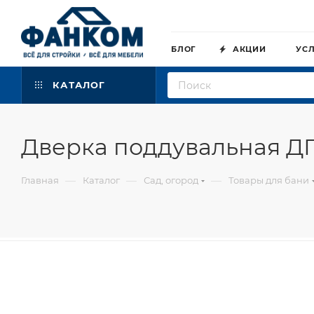
БЛОГ
АКЦИИ
УС
КАТАЛОГ
Дверка поддувальная ДП-
—
—
—
Главная
Каталог
Сад, огород
Товары для бани