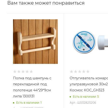
Вам также может понравиться
Полка под шампунь с
Отпугиватель комар
перекладиной под
ультразвуковой 30м2
полотенце 44*29*9см
Космос КОС_GH323
липа 1300131
Есть в наличии
: 5
Арт.: Ш532823206
Есть в наличии
: 1