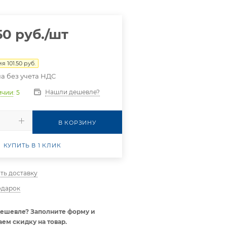
50
руб.
/шт
ия
101.50
руб.
а без учета НДС
Нашли дешевле?
ичии
: 5
В КОРЗИНУ
КУПИТЬ В 1 КЛИК
ть доставку
одарок
ешевле? Заполните форму и
ем скидку на товар.