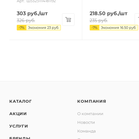
Арт.: Ш53251114181192
303
руб.
/шт
218.50
руб.
/шт
326
руб.
235
руб.
-
7
%
Экономия
23
руб.
-
7
%
Экономия
16.50
руб.
КАТАЛОГ
КОМПАНИЯ
АКЦИИ
О компании
Новости
УСЛУГИ
Команда
БРЕНДЫ