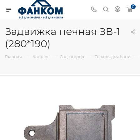
0
Задвижка печная ЗВ-1
(280*190)
—
—
—
—
Главная
Каталог
Сад, огород
Товары для бани