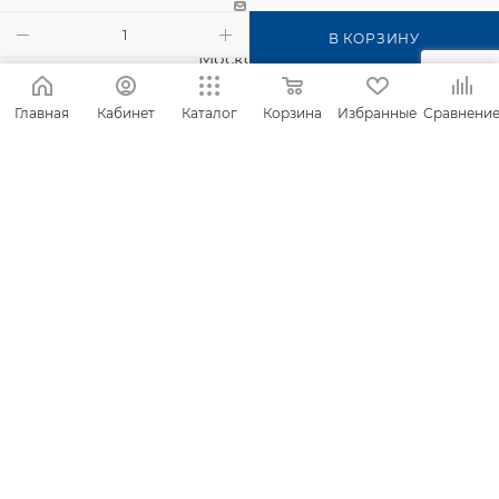
г. Киров, п. Садаковский, ул.
В КОРЗИНУ
Московская, 2б
Главная
Кабинет
Каталог
Корзина
Избранные
Сравнени
2026 © Интернет-магазин Фанком
Сайт создан компанией
IT Архитектура