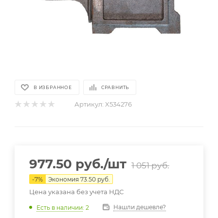
В ИЗБРАННОЕ
СРАВНИТЬ
Артикул:
X534276
977.50
руб.
/шт
1 051
руб.
-
7
%
Экономия
73.50
руб.
Цена указана без учета НДС
Нашли дешевле?
Есть в наличии
: 2