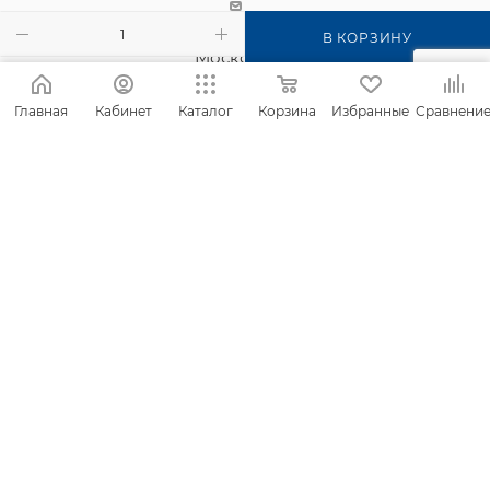
г. Киров, п. Садаковский, ул.
В КОРЗИНУ
Московская, 2б
Главная
Кабинет
Каталог
Корзина
Избранные
Сравнени
2026 © Интернет-магазин Фанком
Сайт создан компанией
IT Архитектура