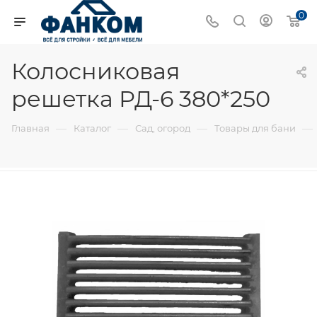
0
Колосниковая
решетка РД-6 380*250
—
—
—
—
Главная
Каталог
Сад, огород
Товары для бани