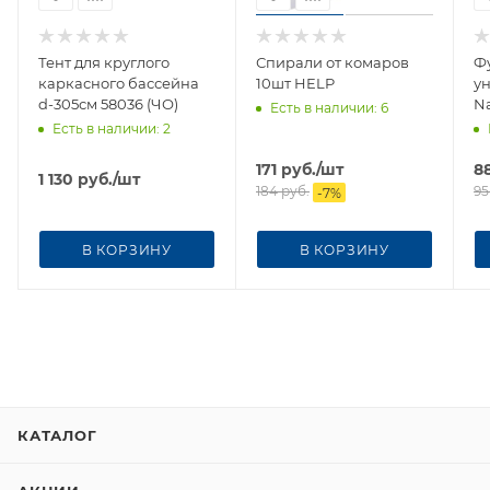
Тент для круглого
Спирали от комаров
Ф
каркасного бассейна
10шт HELP
у
d-305см 58036 (ЧО)
Na
Есть в наличии
: 6
Есть в наличии
: 2
171
руб.
/шт
8
1 130
руб.
/шт
184
руб.
95
-
7
%
В КОРЗИНУ
В КОРЗИНУ
КАТАЛОГ