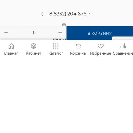
8(8332) 204 676
г. Киров, п. Садаковский, ул.
В КОРЗИНУ
Московская, 2б
Главная
Кабинет
Каталог
Корзина
Избранные
Сравнени
2026 © Интернет-магазин Фанком
Сайт создан компанией
IT Архитектура