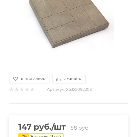
В ИЗБРАННОЕ
СРАВНИТЬ
Артикул:
X5322092203
147
руб.
/шт
158
руб.
-
7
%
Экономия
11
руб.