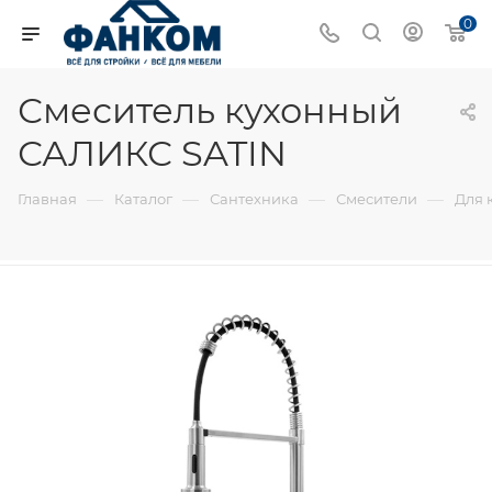
0
Смеситель кухонный
САЛИКС SATIN
—
—
—
—
Главная
Каталог
Сантехника
Смесители
Для 