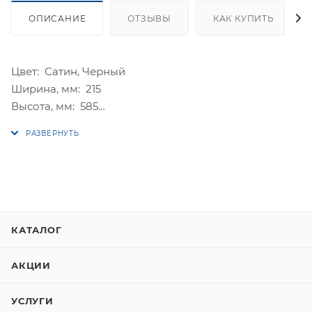
ОПИСАНИЕ
ОТЗЫВЫ
КАК КУПИТЬ
Цвет: Сатин, Черный
Ширина, мм: 215
Высота, мм: 585
Высота излива, мм: 225
Керамический картридж, мм: 35
Предельное давление, кПа: 900
Рабочая температура, °C: 65
КАТАЛОГ
АКЦИИ
УСЛУГИ