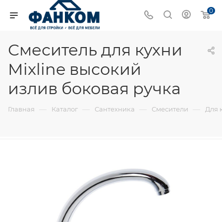
0
Смеситель для кухни
Mixline высокий
излив боковая ручка
—
—
—
—
Главная
Каталог
Сантехника
Смесители
Для 