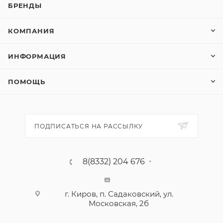
Длина излива, мм230
БРЕНДЫ
Цвет Хром
Высота излива, мм140
КОМПАНИЯ
Монтаж На кухонную мойку
Подвид товара16.1 Смесители
ИНФОРМАЦИЯ
Материал корпуса Латунь
ПОМОЩЬ
ПОДПИСАТЬСЯ НА РАССЫЛКУ
8(8332) 204 676
г. Киров, п. Садаковский, ул.
Московская, 2б