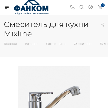
0
Смеситель для кухни
Mixline
—
—
—
—
Главная
Каталог
Сантехника
Смесители
Для 